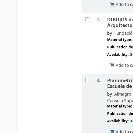
Add to c
DIBUJOS de
2.
Arquitectu
by
Fundación
Material type:
Publication de
Availability:
I
Add to c
Planimetría
3.
Escuela de
by
Almagro 
Consejo Supe
Material type:
Publication de
Availability:
I
Add to c