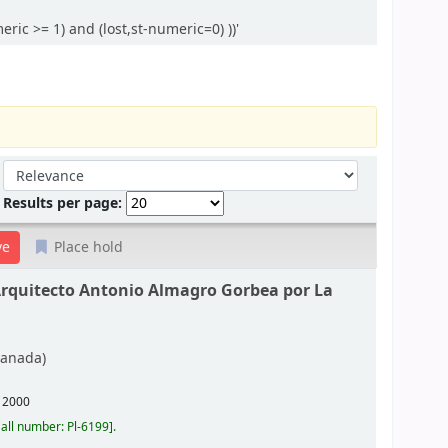
ric >= 1) and (lost,st-numeric=0) ))'
Sort by:
Results per page:
Place hold
 Arquitecto Antonio Almagro Gorbea por La
anada)
,
2000
all number:
Pl-6199
.