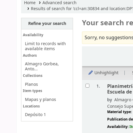
Home
Advanced search
Results of search for 'ccl=an:30834 and location:DP1
Your search re
Refine your search
Availability
Sorry, no suggestions
Limit to records with
available items
Sort
Authors
Almagro Gorbea,
Anto...
Unhighlight
Collections
Results
Planos
Planimetría
1.
Escuela de
Item types
Mapas y planos
by
Almagro 
Consejo Supe
Locations
Material type:
Depósito 1
Publication de
Availability:
I