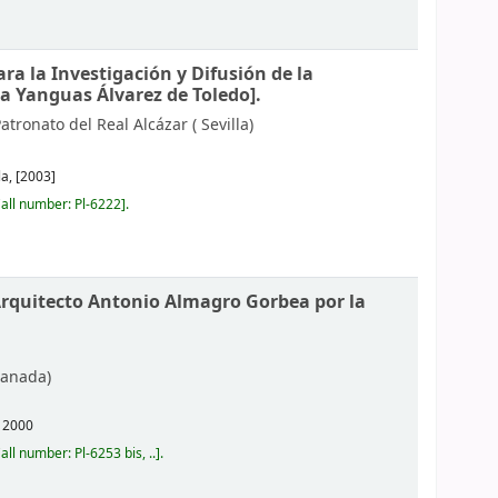
ra la Investigación y Difusión de la
na Yanguas Álvarez de Toledo].
atronato del Real Alcázar (
Sevilla)
la,
[2003]
all number:
Pl-6222
.
 Arquitecto Antonio Almagro Gorbea por la
anada)
,
2000
all number:
Pl-6253 bis, ..
.