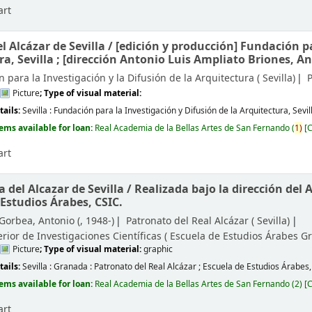
art
l Alcázar de Sevilla /
[edición y producción] Fundación pa
ra, Sevilla ; [dirección Antonio Luis Ampliato Briones, A
 para la Investigación y la Difusión de la Arquitectura (
Sevilla)
P
Picture
; Type of visual material:
tails:
Sevilla :
Fundación para la Investigación y Difusión de la Arquitectura, Sevil
tems available for loan:
Real Academia de la Bellas Artes de San Fernando
(
1)
C
art
 del Alcazar de Sevilla /
Realizada bajo la dirección del
 Estudios Árabes, CSIC.
Gorbea, Antonio (
, 1948-)
Patronato del Real Alcázar (
Sevilla)
rior de Investigaciones Científicas ( Escuela de Estudios Árabes
Gr
Picture
; Type of visual material:
graphic
tails:
Sevilla : Granada :
Patronato del Real Alcázar ; Escuela de Estudios Árabes
tems available for loan:
Real Academia de la Bellas Artes de San Fernando
(2)
C
art