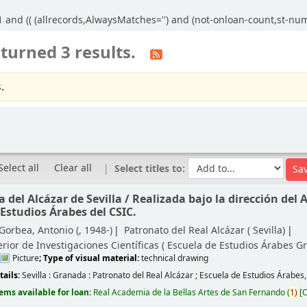
 and (( (allrecords,AlwaysMatches='') and (not-onloan-count,st-nume
turned 3 results.
.
Select all
Clear all
Select titles to:
 del Alcázar de Sevilla /
Realizada bajo la dirección del
 Estudios Árabes del CSIC.
Gorbea, Antonio (
, 1948-)
Patronato del Real Alcázar (
Sevilla)
rior de Investigaciones Científicas ( Escuela de Estudios Árabes
Gr
Picture
; Type of visual material:
technical drawing
tails:
Sevilla : Granada :
Patronato del Real Alcázar ; Escuela de Estudios Árabes
tems available for loan:
Real Academia de la Bellas Artes de San Fernando
(
1)
C