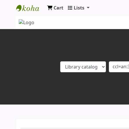
Cart
Lists
Koha online