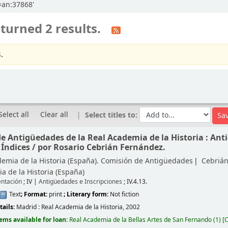
l=an:37868'
turned 2 results.
.
Select all
Clear all
Select titles to:
e Antigüedades de la Real Academia de la Historia : Anti
 Índices /
por Rosario Cebrián Fernández.
emia de la Historia (España). Comisión de Antigüedades
Cebrián
a de la Historia (España)
ntación
; IV
|
Antigüedades e Inscripciones
; IV.4.13.
Text
; Format:
print
; Literary form:
Not fiction
tails:
Madrid :
Real Academia de la Historia,
2002
tems available for loan:
Real Academia de la Bellas Artes de San Fernando
(1)
C