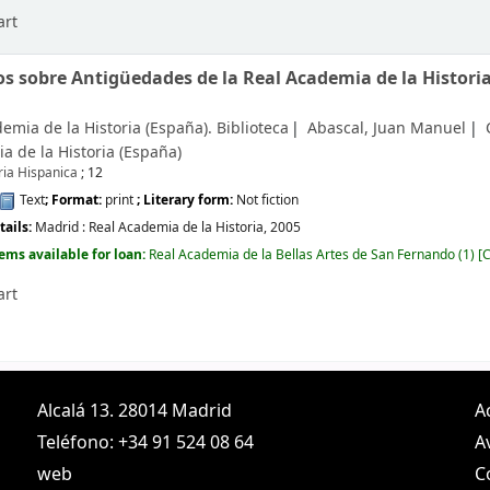
art
s sobre Antigüedades de la Real Academia de la Histori
emia de la Historia (España). Biblioteca
Abascal, Juan Manuel
a de la Historia (España)
ria Hispanica
; 12
Text
; Format:
print
; Literary form:
Not fiction
tails:
Madrid :
Real Academia de la Historia,
2005
tems available for loan:
Real Academia de la Bellas Artes de San Fernando
(1)
C
art
Alcalá 13. 28014 Madrid
A
Teléfono: +34 91 524 08 64
A
web
C