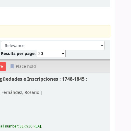
Sort by:
Results per page:
Place hold
güedades e Inscripciones : 1748-1845 :
 Fernández, Rosario
all number:
SLR 930 REA
.