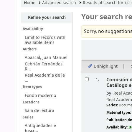
Home
Advanced search
Results of search for 'cc
Your search re
Refine your search
Availability
Sorry, no suggestions
Limit to records with
available items
Sort
Authors
Abascal, Juan Manuel
Cebrián Fernández,
Unhighlight
R...
Real Academia de la
Results
Comisión d
1.
...
Catálogo e
Item types
by
Real Acad
Fondo moderno
Real Academi
Locations
Series:
Docume
Sala de lectura
Material type:
Series
Publication de
Antigüedades e
Availability:
I
Inscr...