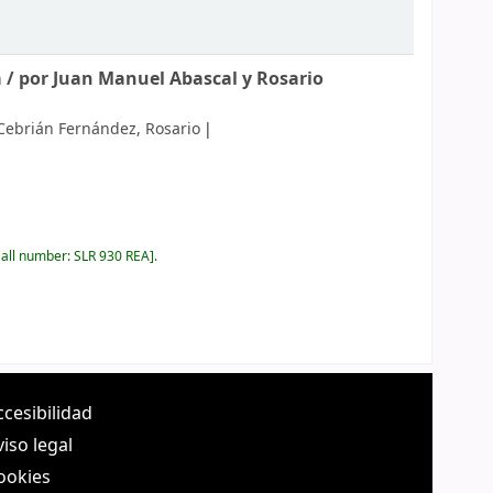
a /
por Juan Manuel Abascal y Rosario
Cebrián Fernández, Rosario
all number:
SLR 930 REA
.
ccesibilidad
viso legal
ookies