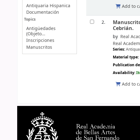
Antiquaria Hispanica
Add to c
Documentación
Topics
Manuscrito
2.
Cebrián.
Antigüedades
(Objeto...
by
Real Acad
Inscripciones
Real Academi
Manuscritos
Series:
Antiqua
Material type:
Publication de
Availability:
I
Add to c
Pages