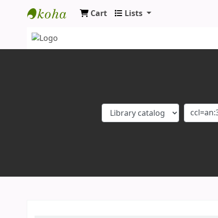
Cart
Lists
Koha online