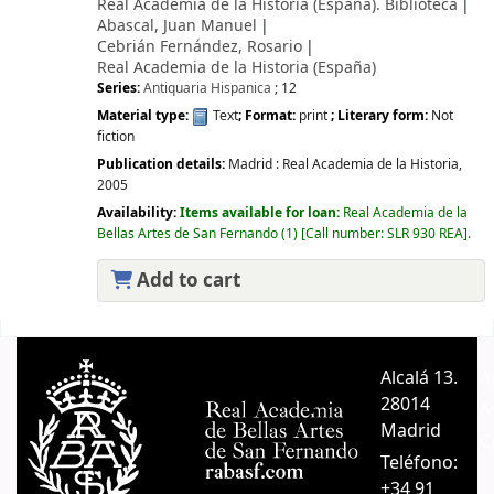
Real Academia de la Historia (España). Biblioteca
Abascal, Juan Manuel
Cebrián Fernández, Rosario
Real Academia de la Historia (España)
Series:
Antiquaria Hispanica
; 12
Material type:
Text
; Format:
print
; Literary form:
Not
fiction
Publication details:
Madrid :
Real Academia de la Historia,
2005
Availability:
Items available for loan:
Real Academia de la
Bellas Artes de San Fernando
(1)
Call number:
SLR 930 REA
.
Add to cart
Pages
Alcalá 13.
A
28014
A
Madrid
C
Teléfono:
+34 91