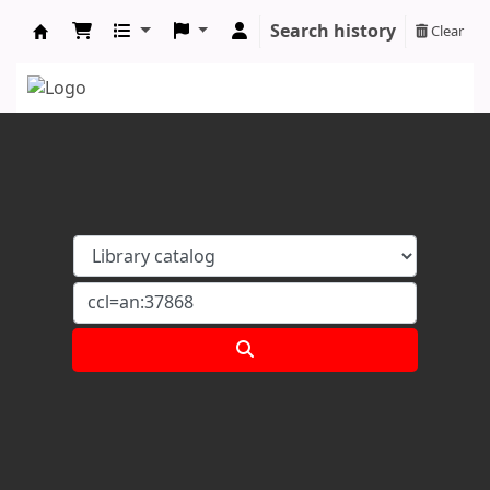
Search history
Clear
Koha online