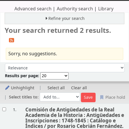
Advanced search
Authority search
Library
Refine your search
Your search returned 2 results.
Sorry, no suggestions.
Sort
Sort by:
Results per page:
Unhighlight
Select all
Clear all
Select titles to:
Place hold
Results
Comisión de Antigüedades de la Real
1.
Academia de la Historia : Antigüedades e
Inscripciones : 1748-1845 : Catálogo e
Índices /
por Rosario Cebrián Fernández.