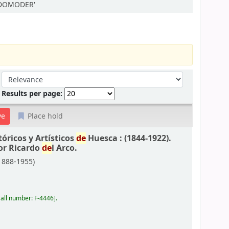
ONDOMODER'
Sort by:
Results per page:
Place hold
óricos y Artísticos
de
Huesca : (1844-1922).
or Ricardo
de
l Arco.
 1888-1955)
all number:
F-4446
.