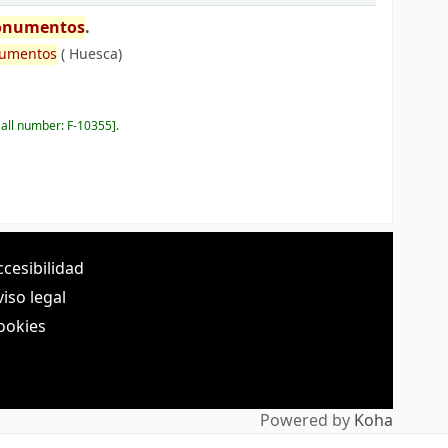
numentos
.
umentos
(
Huesca)
all number:
F-10355
.
ccesibilidad
viso legal
ookies
Powered by
Koha