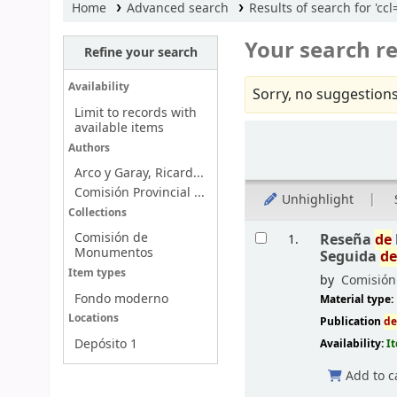
Home
Advanced search
Results of search for '
Your search re
Refine your search
Availability
Sorry, no suggestions
Limit to records with
available items
Sort
Authors
Arco y Garay, Ricard...
Comisión Provincial ...
Unhighlight
Collections
Results
Comisión de
Reseña
de
1.
Monumentos
Seguida
d
Item types
by
Comisió
Fondo moderno
Material type:
Locations
Publication
d
Depósito 1
Availability:
I
Add to c