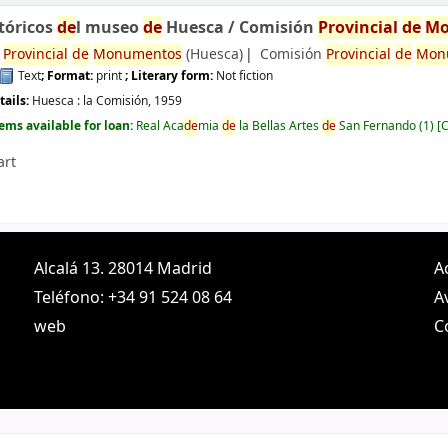
tóricos
de
l museo
de
Huesca /
Comisión
Provincial
de
Mo
n
Provincial
de
Monumentos
(Huesca)
Comisión
Provincial
de
Mon
Text
; Format:
print
; Literary form:
Not fiction
e
tails:
Huesca :
la Comisión,
1959
tems available for loan:
Real Aca
de
mia
de
la Bellas Artes
de
San Fernando
(1)
C
art
Alcalá 13. 28014 Madrid
A
Teléfono: +34 91 524 08 64
A
web
C