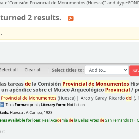
ccl=au:"Comisión Provincial de Monumentos (Huesca)" and itype:F
turned 2 results.
.
Select all
Clear all
Select titles to:
las tareas
de
la Comisión
Provincial
de
Monumentos
Hist
e
un apéndice sobre el Museo Arqueológico
Provincial
/
p
n
Provincial
de
Monumentos
(Huesca)
Arco y Garay, Ricardo
de
l (
,
Text
; Format:
print
; Literary form:
Not fiction
e
tails:
Huesca :
V. Campo,
1923
tems available for loan:
Real Aca
de
mia
de
la Bellas Artes
de
San Fernando
(1)
C
art