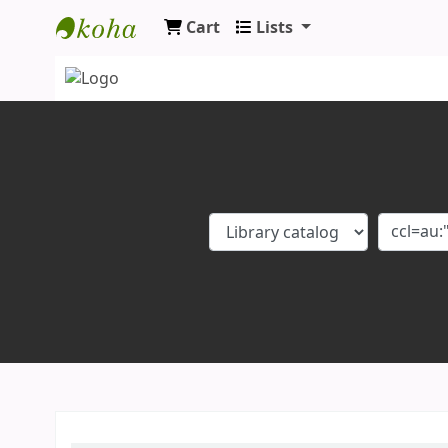
Cart
Lists
Koha online