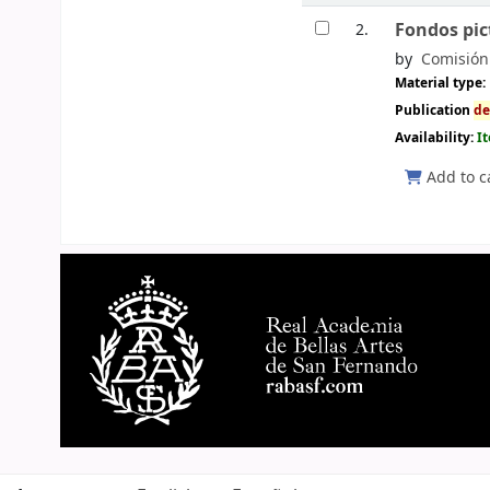
Fondos pic
2.
by
Comisió
Material type:
Publication
d
Availability:
I
Add to c
Pages