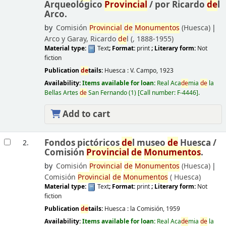
Arqueológico
Provincial
/
por Ricardo
de
l
Arco.
by
Comisión
Provincial
de
Monumentos
(Huesca)
Arco y Garay, Ricardo
de
l (
, 1888-1955)
Material type:
Text
; Format:
print
; Literary form:
Not
fiction
Publication
de
tails:
Huesca :
V. Campo,
1923
Availability:
Items available for loan:
Real Aca
de
mia
de
la
Bellas Artes
de
San Fernando
(1)
Call number:
F-4446
.
Add to cart
Fondos pictóricos
de
l museo
de
Huesca /
2.
Comisión
Provincial
de
Monumentos
.
by
Comisión
Provincial
de
Monumentos
(Huesca)
Comisión
Provincial
de
Monumentos
(
Huesca)
Material type:
Text
; Format:
print
; Literary form:
Not
fiction
Publication
de
tails:
Huesca :
la Comisión,
1959
Availability:
Items available for loan:
Real Aca
de
mia
de
la