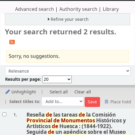
Advanced search
Authority search
Library
Refine your search
Your search returned 2 results.
Sorry, no suggestions.
Sort
Sort by:
Results per page:
Unhighlight
Select all
Clear all
Select titles to:
Place hold
Results
Reseña
de
las tareas
de
la Comisión
1.
Provincial
de
Monumentos
Históricos y
Artísticos
de
Huesca : (1844-1922).
Seguida
de
un apéndice sobre el Museo