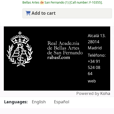
Bellas Artes
de
San Fernando
(1)
Call number:
F-10355
.
Add to cart
Pages
Alcalá 13.
A
28014
A
Madrid
C
Teléfono:
+34 91
524 08
64
web
Powered by
Koha
Languages:
English
Español