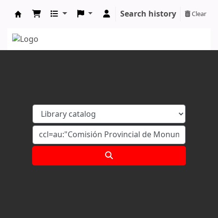
Search history
Clear
Koha online