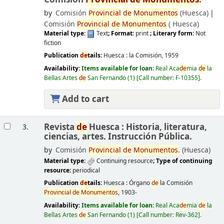
by
Comisión
Provincial
de
Monumentos
(Huesca)
Comisión
Provincial
de
Monumentos
(
Huesca)
Material type:
Text
; Format:
print
; Literary form:
Not
fiction
Publication
de
tails:
Huesca :
la Comisión,
1959
Availability:
Items available for loan:
Real Aca
de
mia
de
la
Bellas Artes
de
San Fernando
(1)
Call number:
F-10355
.
Add to cart
Revista
de
Huesca : Historia, literatura,
3.
ciencias, artes. Instrucción Pública.
by
Comisión
Provincial
de
Monumentos
. (Huesca)
Material type:
Continuing resource
; Type of continuing
resource:
periodical
Publication
de
tails:
Huesca :
Órgano
de
la Comisión
Provincial
de
Monumentos
,
1903-
Availability:
Items available for loan:
Real Aca
de
mia
de
la
Bellas Artes
de
San Fernando
(1)
Call number:
Rev-362
.