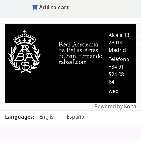
Add to cart
Pages
Alcalá 13.
A
28014
A
Madrid
C
Teléfono:
+34 91
524 08
64
web
Powered by
Koha
Languages:
English
Español