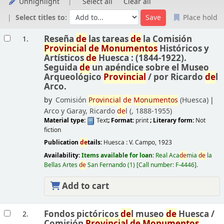
Unhighlight
Select all
Clear all
Select titles to:
Place hold
Results
Reseña
de
las tareas
de
la Comisión
1.
Provincial
de
Monumentos
Históricos y
Artísticos
de
Huesca : (1844-1922).
Seguida
de
un apéndice sobre el Museo
Arqueológico
Provincial
/
por Ricardo
de
l
Arco.
by
Comisión
Provincial
de
Monumentos
(Huesca)
Arco y Garay, Ricardo
de
l (
, 1888-1955)
Material type:
Text
; Format:
print
; Literary form:
Not
fiction
Publication
de
tails:
Huesca :
V. Campo,
1923
Availability:
Items available for loan:
Real Aca
de
mia
de
la
Bellas Artes
de
San Fernando
(1)
Call number:
F-4446
.
Add to cart
Fondos pictóricos
de
l museo
de
Huesca /
2.
Comisión
Provincial
de
Monumentos
.