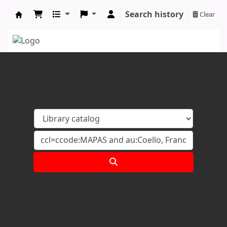
Search history
Clear
Koha online