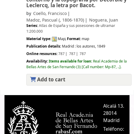
Leclercq, la letra por Bacot.
by
Coello, Francisco
Madoz, Pascual (
, 1806-1870)
Noguera, Juan
Series:
Atlas de España y sus posesiones de ultramar
1:200.000
Material type:
Map
; Format:
map
Publication details:
Madrid :
los autores,
1849
Online resources:
787
787
787
Availability:
Items available for loan:
Real Academia de la
Bellas Artes de San Fernando
(3)
Call number:
Mp-87, ..
.
Add to cart
Pages
Alcalá 13.
A
28014
A
Madrid
C
Teléfono: