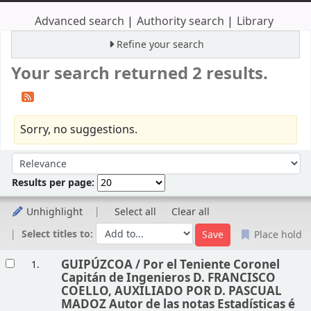
Advanced search
Authority search
Library
Refine your search
Your search returned 2 results.
Sorry, no suggestions.
Sort
Sort by:
Results per page:
Unhighlight
Select all
Clear all
Select titles to:
Place hold
Results
GUIPÚZCOA /
Por el Teniente Coronel
1.
Capitán de Ingenieros D. FRANCISCO
COELLO, AUXILIADO POR D. PASCUAL
MADOZ Autor de las notas Estadísticas é