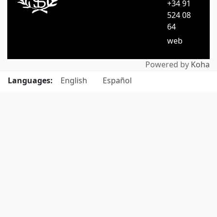
+34 91
524 08
64
web
Powered by
Koha
Languages:
English
Español