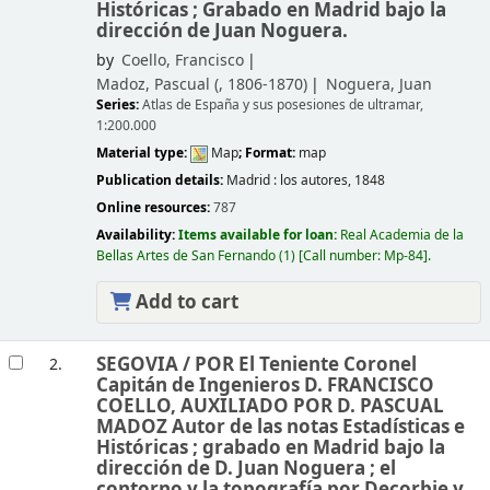
Históricas ; Grabado en Madrid bajo la
dirección de Juan Noguera.
by
Coello, Francisco
Madoz, Pascual (
, 1806-1870)
Noguera, Juan
Series:
Atlas de España y sus posesiones de ultramar,
1:200.000
Material type:
Map
; Format:
map
Publication details:
Madrid :
los autores,
1848
Online resources:
787
Availability:
Items available for loan:
Real Academia de la
Bellas Artes de San Fernando
(1)
Call number:
Mp-84
.
Add to cart
SEGOVIA /
POR El Teniente Coronel
2.
Capitán de Ingenieros D. FRANCISCO
COELLO, AUXILIADO POR D. PASCUAL
MADOZ Autor de las notas Estadísticas e
Históricas ; grabado en Madrid bajo la
dirección de D. Juan Noguera ; el
contorno y la topografía por Decorbie y