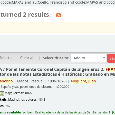
ccl=ccode:MAPAS and au:Coello, Francisco and ccode:MAPAS and cc
turned 2 results.
.
Select all
Clear all
Select titles to:
A /
Por el Teniente Coronel Capitán de Ingenieros D.
FRA
r de las notas Estadísticas é Históricas ; Grabado en Ma
ancisco
Madoz, Pascual (
, 1806-1870)
Noguera,
Juan
e España y sus posesiones de ultramar, 1:200.000
Map
; Format:
map
tails:
Madrid :
los autores,
1848
ces:
787
tems available for loan:
Real Academia de la Bellas Artes de San Fernando
(1)
C