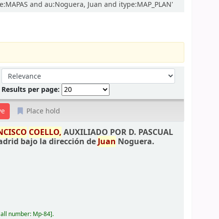
ode:MAPAS and au:Noguera, Juan and itype:MAP_PLAN'
Sort by:
Results per page:
Place hold
NCISCO
COELLO,
AUXILIADO POR D. PASCUAL
drid bajo la dirección de
Juan
Noguera.
all number:
Mp-84
.