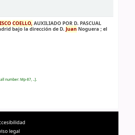
ISCO
COELLO,
AUXILIADO POR D. PASCUAL
drid bajo la dirección de D.
Juan
Noguera ; el
all number:
Mp-87, ..
.
ccesibilidad
viso legal