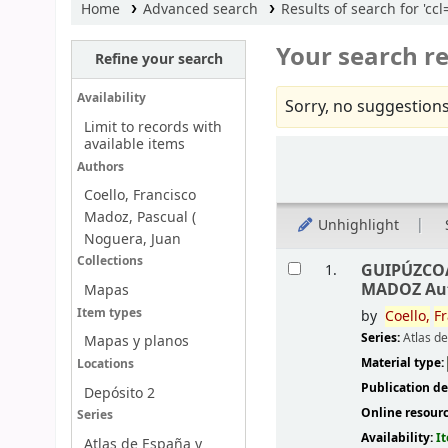
Home
Advanced search
Results of search for '
Your search re
Refine your search
Availability
Sorry, no suggestions
Limit to records with
available items
Sort
Authors
Coello, Francisco
Madoz, Pascual (
Unhighlight
Noguera, Juan
Results
Collections
GUIPÚZCO
1.
MADOZ Auto
Mapas
Item types
by
Coello,
Fr
Series:
Atlas d
Mapas y planos
Material type:
Locations
Publication de
Depósito 2
Online resour
Series
Availability:
I
Atlas de España y