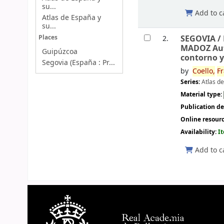
su...
Add to c
Atlas de España y
su...
SEGOVIA /
Places
2.
MADOZ Auto
Guipúzcoa
contorno y 
Segovia (España : Pr...
by
Coello,
Fr
Series:
Atlas d
Material type:
Publication de
Online resour
Availability:
I
Add to c
Pages