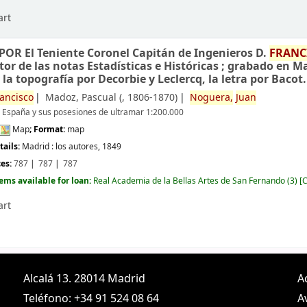
art
POR El Teniente Coronel Capitán de Ingenieros D.
FRANC
r de las notas Estadísticas e Históricas ; grabado en Ma
la topografía por Decorbie y Leclercq, la letra por Bacot.
ancisco
Madoz, Pascual (
, 1806-1870)
Noguera,
Juan
e España y sus posesiones de ultramar 1:200.000
Map
; Format:
map
tails:
Madrid :
los autores,
1849
ces:
787
787
787
tems available for loan:
Real Academia de la Bellas Artes de San Fernando
(3)
C
art
Alcalá 13. 28014 Madrid
A
Teléfono: +34 91 524 08 64
A