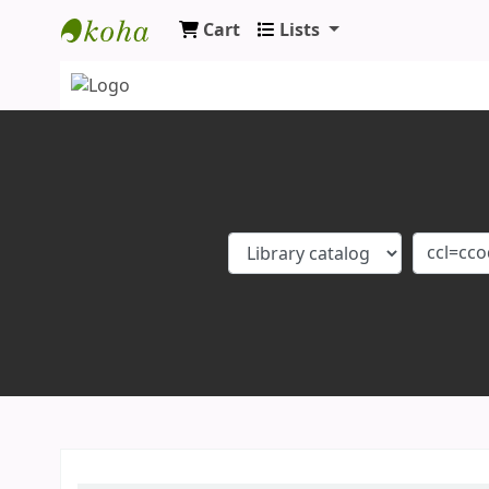
Cart
Lists
Koha online