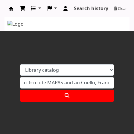
Search history
Clear
Koha online