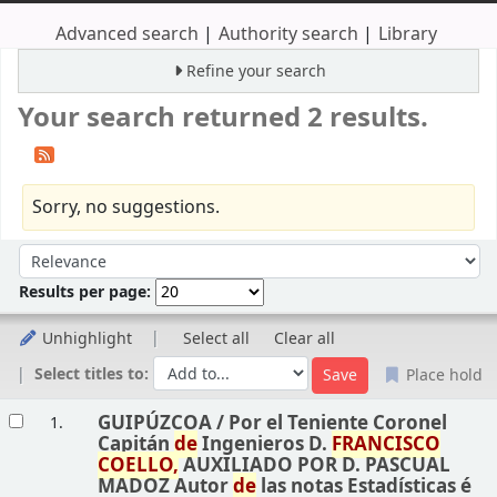
Advanced search
Authority search
Library
Refine your search
Your search returned 2 results.
Sorry, no suggestions.
Sort
Sort by:
Results per page:
Unhighlight
Select all
Clear all
Select titles to:
Place hold
Results
GUIPÚZCOA /
Por el Teniente Coronel
1.
Capitán
de
Ingenieros D.
FRANCISCO
COELLO,
AUXILIADO POR D. PASCUAL
MADOZ Autor
de
las notas Estadísticas é