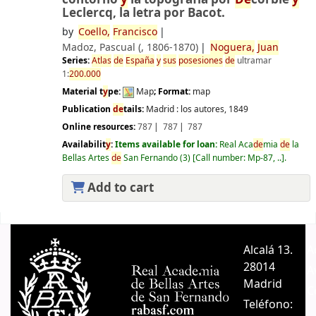
Leclercq, la letra por Bacot.
by
Coello,
Francisco
Madoz, Pascual (
, 1806-1870)
Noguera,
Juan
Series:
Atlas
de
España
y
sus
posesiones
de
ultramar
1:
200.000
Material t
y
pe:
Map
; Format:
map
Publication
de
tails:
Madrid :
los autores,
1849
Online resources:
787
787
787
Availabilit
y
:
Items available for loan:
Real Aca
de
mia
de
la
Bellas Artes
de
San Fernando
(3)
Call number:
Mp-87, ..
.
Add to cart
Pages
Alcalá 13.
A
28014
A
Madrid
C
Teléfono: