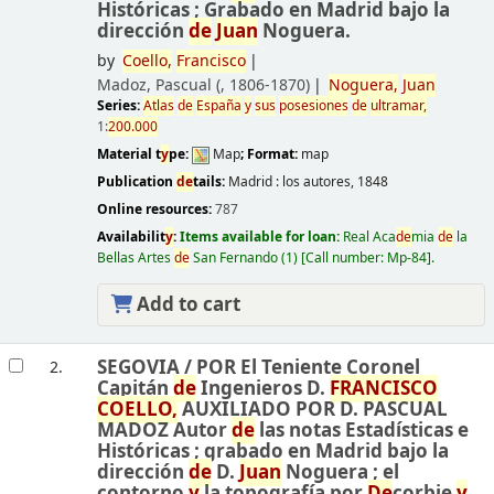
Históricas ; Grabado en Madrid bajo la
dirección
de
Juan
Noguera.
by
Coello,
Francisco
Madoz, Pascual (
, 1806-1870)
Noguera,
Juan
Series:
Atlas
de
España
y
sus
posesiones
de
ultramar,
1:
200.000
Material t
y
pe:
Map
; Format:
map
Publication
de
tails:
Madrid :
los autores,
1848
Online resources:
787
Availabilit
y
:
Items available for loan:
Real Aca
de
mia
de
la
Bellas Artes
de
San Fernando
(1)
Call number:
Mp-84
.
Add to cart
SEGOVIA /
POR El Teniente Coronel
2.
Capitán
de
Ingenieros D.
FRANCISCO
COELLO,
AUXILIADO POR D. PASCUAL
MADOZ Autor
de
las notas Estadísticas e
Históricas ; grabado en Madrid bajo la
dirección
de
D.
Juan
Noguera ; el
contorno
y
la topografía por
De
corbie
y