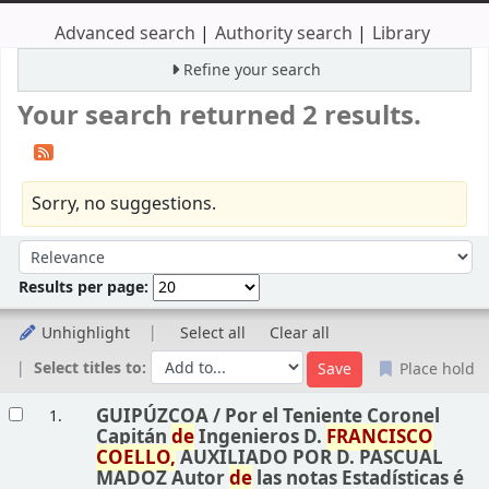
Advanced search
Authority search
Library
Refine your search
Your search returned 2 results.
Sorry, no suggestions.
Sort
Sort by:
Results per page:
Unhighlight
Select all
Clear all
Select titles to:
Place hold
Results
GUIPÚZCOA /
Por el Teniente Coronel
1.
Capitán
de
Ingenieros D.
FRANCISCO
COELLO,
AUXILIADO POR D. PASCUAL
MADOZ Autor
de
las notas Estadísticas é