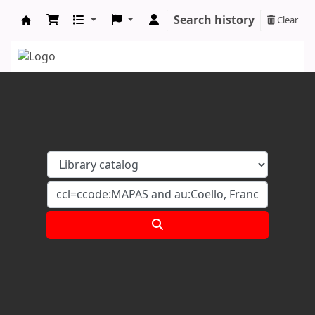
Search history
Clear
Koha online