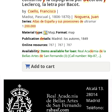
Leclercq, la letra por Bacot.
by
Coello,
Francisco
Madoz, Pascual (
, 1806-1870)
Noguera,
Juan
Series:
Atlas
de
España
y
sus
posesiones
de
ultramar
1:
200.000
Material t
y
pe:
Map
; Format:
map
Publication
de
tails:
Madrid :
los autores,
1849
Online resources:
787
787
787
Availabilit
y
:
Items available for loan:
Real Aca
de
mia
de
la
Bellas Artes
de
San Fernando
(3)
Call number:
Mp-87, ..
.
Add to cart
Pages
Alcalá 13.
A
28014
A
Madrid
C
Teléfono: