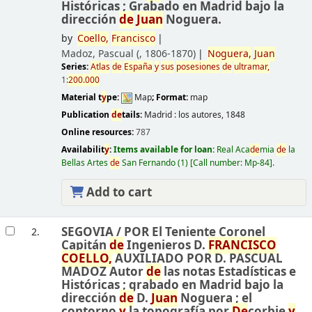
Históricas ; Grabado en Madrid bajo la
dirección
de
Juan
Noguera.
by
Coello,
Francisco
Madoz, Pascual (
, 1806-1870)
Noguera,
Juan
Series:
Atlas
de
España
y
sus
posesiones
de
ultramar,
1:
200.000
Material t
y
pe:
Map
; Format:
map
Publication
de
tails:
Madrid :
los autores,
1848
Online resources:
787
Availabilit
y
:
Items available for loan:
Real Aca
de
mia
de
la
Bellas Artes
de
San Fernando
(1)
Call number:
Mp-84
.
Add to cart
SEGOVIA /
POR El Teniente Coronel
2.
Capitán
de
Ingenieros D.
FRANCISCO
COELLO,
AUXILIADO POR D. PASCUAL
MADOZ Autor
de
las notas Estadísticas e
Históricas ; grabado en Madrid bajo la
dirección
de
D.
Juan
Noguera ; el
contorno
y
la topografía por
De
corbie
y