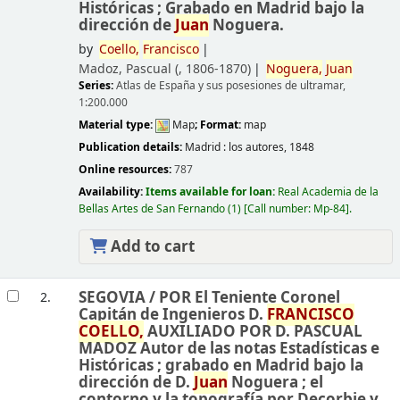
Históricas ; Grabado en Madrid bajo la
dirección de
Juan
Noguera.
by
Coello,
Francisco
Madoz, Pascual (
, 1806-1870)
Noguera,
Juan
Series:
Atlas de España y sus posesiones de ultramar,
1:200.000
Material type:
Map
; Format:
map
Publication details:
Madrid :
los autores,
1848
Online resources:
787
Availability:
Items available for loan:
Real Academia de la
Bellas Artes de San Fernando
(1)
Call number:
Mp-84
.
Add to cart
SEGOVIA /
POR El Teniente Coronel
2.
Capitán de Ingenieros D.
FRANCISCO
COELLO,
AUXILIADO POR D. PASCUAL
MADOZ Autor de las notas Estadísticas e
Históricas ; grabado en Madrid bajo la
dirección de D.
Juan
Noguera ; el
contorno y la topografía por Decorbie y