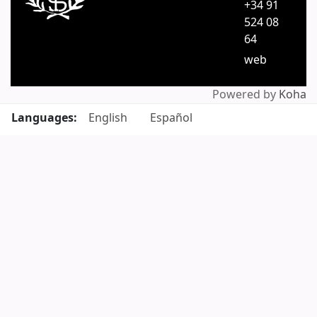
+34 91
524 08
64
web
Powered by
Koha
Languages:
English
Español