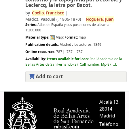
Leclercq, la letra por Bacot.
by
Coello,
Francisco
Madoz, Pascual (
, 1806-1870)
Noguera,
Juan
Series:
Atlas de España y sus posesiones de ultramar
1:200.000
Material type:
Map
; Format:
map
Publication details:
Madrid :
los autores,
1849
Online resources:
787
787
787
Availability:
Items available for loan:
Real Academia de la
Bellas Artes de San Fernando
(3)
Call number:
Mp-87, ..
.
Add to cart
Pages
Alcalá 13.
A
28014
A
Madrid
C
Teléfono: