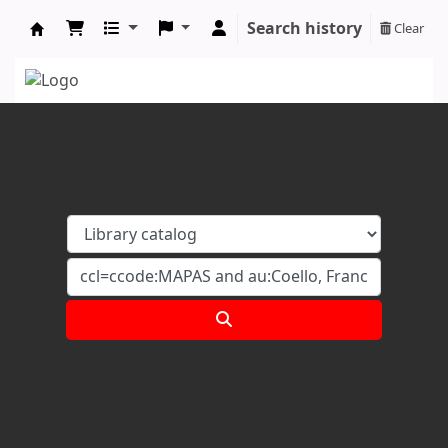
Search history
Clear
Koha online