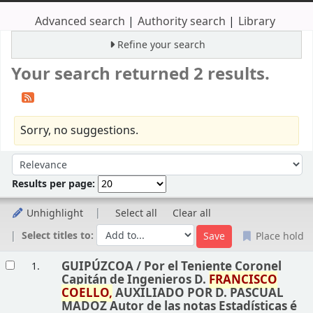
Advanced search
Authority search
Library
Refine your search
Your search returned 2 results.
Sorry, no suggestions.
Sort
Sort by:
Results per page:
Unhighlight
Select all
Clear all
Select titles to:
Place hold
Results
GUIPÚZCOA /
Por el Teniente Coronel
1.
Capitán de Ingenieros D.
FRANCISCO
COELLO,
AUXILIADO POR D. PASCUAL
MADOZ Autor de las notas Estadísticas é