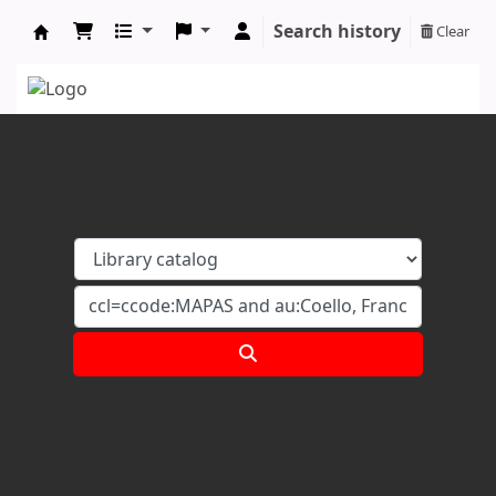
Search history
Clear
Koha online