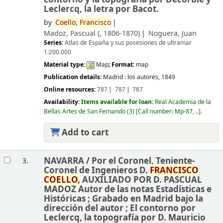
Leclercq, la letra por Bacot.
by
Coello,
Francisco
Madoz, Pascual (
, 1806-1870)
Noguera, Juan
Series:
Atlas de España y sus posesiones de ultramar
1:200.000
Material type:
Map
; Format:
map
Publication details:
Madrid :
los autores,
1849
Online resources:
787
787
787
Availability:
Items available for loan:
Real Academia de la
Bellas Artes de San Fernando
(3)
Call number:
Mp-87, ..
.
Add to cart
NAVARRA /
Por el Coronel, Teniente-
3.
Coronel de Ingenieros D.
FRANCISCO
COELLO,
AUXILIADO POR D. PASCUAL
MADOZ Autor de las notas Estadísticas e
Históricas ; Grabado en Madrid bajo la
dirección del autor ; El contorno por
Leclercq, la topografía por D. Mauricio