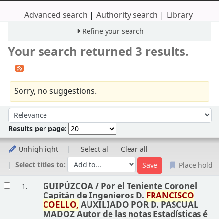
Advanced search
Authority search
Library
Refine your search
Your search returned 3 results.
Sorry, no suggestions.
Sort
Sort by:
Results per page:
Unhighlight
Select all
Clear all
Select titles to:
Place hold
Results
GUIPÚZCOA /
Por el Teniente Coronel
1.
Capitán de Ingenieros D.
FRANCISCO
COELLO,
AUXILIADO POR D. PASCUAL
MADOZ Autor de las notas Estadísticas é