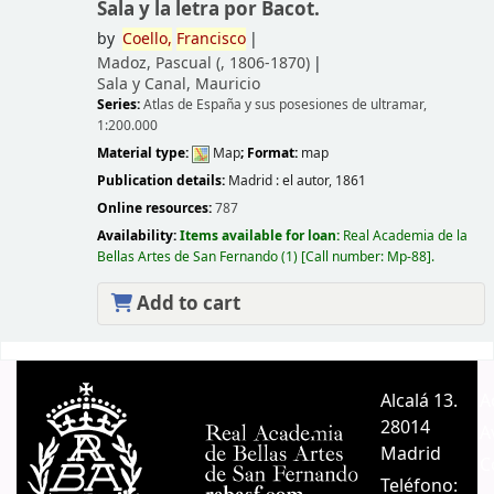
Sala y la letra por Bacot.
by
Coello,
Francisco
Madoz, Pascual (
, 1806-1870)
Sala y Canal, Mauricio
Series:
Atlas de España y sus posesiones de ultramar,
1:200.000
Material type:
Map
; Format:
map
Publication details:
Madrid :
el autor,
1861
Online resources:
787
Availability:
Items available for loan:
Real Academia de la
Bellas Artes de San Fernando
(1)
Call number:
Mp-88
.
Add to cart
Pages
Alcalá 13.
A
28014
A
Madrid
C
Teléfono: