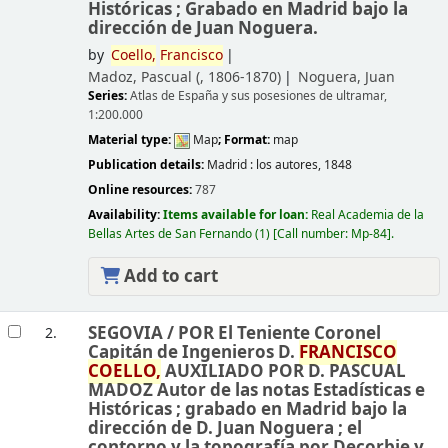
Históricas ; Grabado en Madrid bajo la
dirección de Juan Noguera.
by
Coello,
Francisco
Madoz, Pascual (
, 1806-1870)
Noguera, Juan
Series:
Atlas de España y sus posesiones de ultramar,
1:200.000
Material type:
Map
; Format:
map
Publication details:
Madrid :
los autores,
1848
Online resources:
787
Availability:
Items available for loan:
Real Academia de la
Bellas Artes de San Fernando
(1)
Call number:
Mp-84
.
Add to cart
SEGOVIA /
POR El Teniente Coronel
2.
Capitán de Ingenieros D.
FRANCISCO
COELLO,
AUXILIADO POR D. PASCUAL
MADOZ Autor de las notas Estadísticas e
Históricas ; grabado en Madrid bajo la
dirección de D. Juan Noguera ; el
contorno y la topografía por Decorbie y