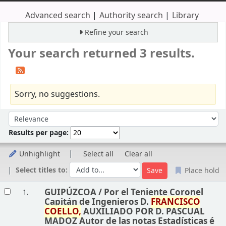
Advanced search
Authority search
Library
Refine your search
Your search returned 3 results.
Sorry, no suggestions.
Sort
Sort by:
Results per page:
Unhighlight
Select all
Clear all
Select titles to:
Place hold
Results
GUIPÚZCOA /
Por el Teniente Coronel
1.
Capitán de Ingenieros D.
FRANCISCO
COELLO,
AUXILIADO POR D. PASCUAL
MADOZ Autor de las notas Estadísticas é