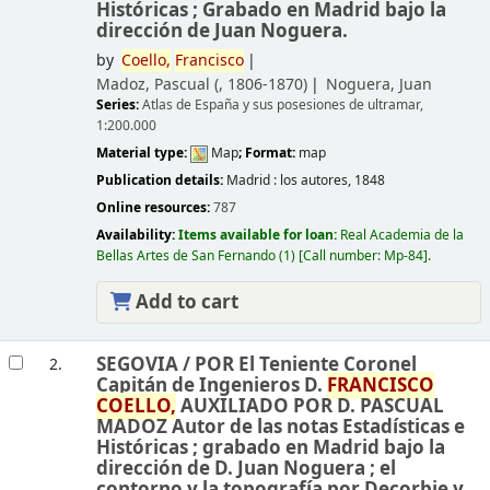
Históricas ; Grabado en Madrid bajo la
dirección de Juan Noguera.
by
Coello,
Francisco
Madoz, Pascual (
, 1806-1870)
Noguera, Juan
Series:
Atlas de España y sus posesiones de ultramar,
1:200.000
Material type:
Map
; Format:
map
Publication details:
Madrid :
los autores,
1848
Online resources:
787
Availability:
Items available for loan:
Real Academia de la
Bellas Artes de San Fernando
(1)
Call number:
Mp-84
.
Add to cart
SEGOVIA /
POR El Teniente Coronel
2.
Capitán de Ingenieros D.
FRANCISCO
COELLO,
AUXILIADO POR D. PASCUAL
MADOZ Autor de las notas Estadísticas e
Históricas ; grabado en Madrid bajo la
dirección de D. Juan Noguera ; el
contorno y la topografía por Decorbie y