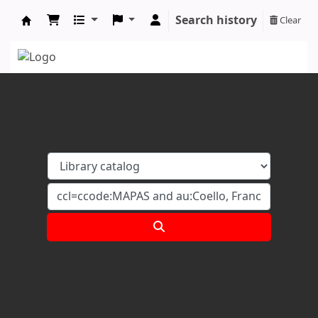
Search history
Clear
Koha online