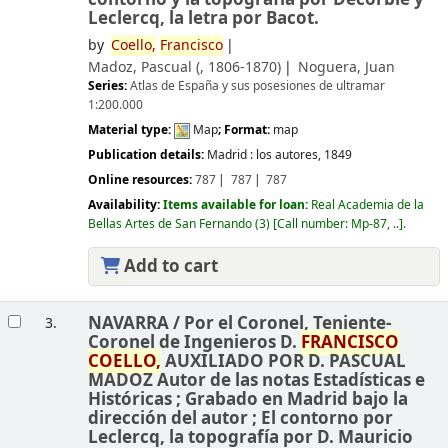
Leclercq, la letra por Bacot.
by
Coello,
Francisco
Madoz, Pascual (
, 1806-1870)
Noguera, Juan
Series:
Atlas de España y sus posesiones de ultramar
1:200.000
Material type:
Map
; Format:
map
Publication details:
Madrid :
los autores,
1849
Online resources:
787
787
787
Availability:
Items available for loan:
Real Academia de la
Bellas Artes de San Fernando
(3)
Call number:
Mp-87, ..
.
Add to cart
NAVARRA /
Por el Coronel, Teniente-
3.
Coronel de Ingenieros D.
FRANCISCO
COELLO,
AUXILIADO POR D. PASCUAL
MADOZ Autor de las notas Estadísticas e
Históricas ; Grabado en Madrid bajo la
dirección del autor ; El contorno por
Leclercq, la topografía por D. Mauricio