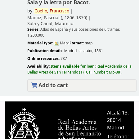
Sala y la letra por Bacot.
by
Coello,
Francisco
Madoz, Pascual (
, 1806-1870)
Sala y Canal, Mauricio
Series:
Atlas de España y sus posesiones de ultramar,
1:200.000
Material type:
Map
; Format:
map
Publication details:
Madrid :
el autor,
1861
Online resources:
787
Availability:
Items available for loan:
Real Academia de la
Bellas Artes de San Fernando
(1)
Call number:
Mp-88
.
Add to cart
Pages
Alcalá 13.
A
28014
A
Madrid
C
Teléfono: