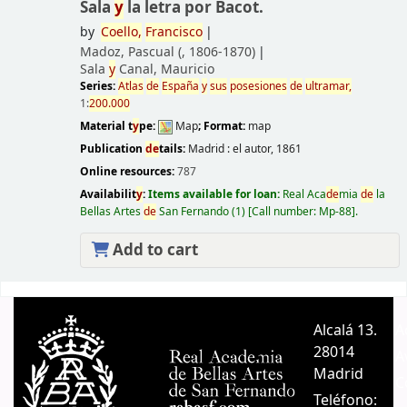
Sala
y
la letra por Bacot.
by
Coello,
Francisco
Madoz, Pascual (
, 1806-1870)
Sala
y
Canal, Mauricio
Series:
Atlas
de
España
y
sus
posesiones
de
ultramar,
1:
200.000
Material t
y
pe:
Map
; Format:
map
Publication
de
tails:
Madrid :
el autor,
1861
Online resources:
787
Availabilit
y
:
Items available for loan:
Real Aca
de
mia
de
la
Bellas Artes
de
San Fernando
(1)
Call number:
Mp-88
.
Add to cart
Pages
Alcalá 13.
A
28014
A
Madrid
C
Teléfono: