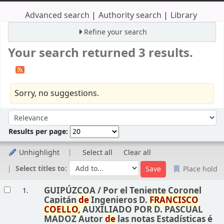
Advanced search
Authority search
Library
Refine your search
Your search returned 3 results.
Sorry, no suggestions.
Sort
Sort by:
Results per page:
Unhighlight
Select all
Clear all
Select titles to:
Place hold
Results
GUIPÚZCOA /
Por el Teniente Coronel
1.
Capitán
de
Ingenieros D.
FRANCISCO
COELLO,
AUXILIADO POR D. PASCUAL
MADOZ Autor
de
las notas Estadísticas é