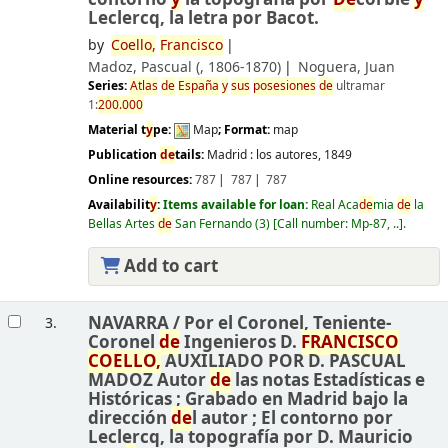
Leclercq, la letra por Bacot.
by
Coello,
Francisco
Madoz, Pascual (
, 1806-1870)
Noguera, Juan
Series:
Atlas
de
España
y
sus
posesiones
de
ultramar
1:
200.000
Material t
y
pe:
Map
; Format:
map
Publication
de
tails:
Madrid :
los autores,
1849
Online resources:
787
787
787
Availabilit
y
:
Items available for loan:
Real Aca
de
mia
de
la
Bellas Artes
de
San Fernando
(3)
Call number:
Mp-87, ..
.
Add to cart
NAVARRA /
Por el Coronel, Teniente-
3.
Coronel
de
Ingenieros D.
FRANCISCO
COELLO,
AUXILIADO POR D. PASCUAL
MADOZ Autor
de
las notas Estadísticas e
Históricas ; Grabado en Madrid bajo la
dirección
de
l autor ; El contorno por
Leclercq, la topografía por D. Mauricio