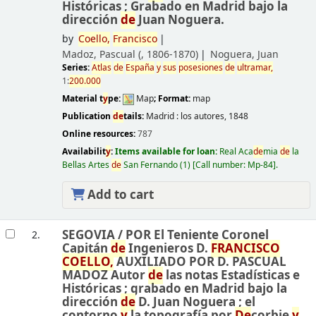
Históricas ; Grabado en Madrid bajo la
dirección
de
Juan Noguera.
by
Coello,
Francisco
Madoz, Pascual (
, 1806-1870)
Noguera, Juan
Series:
Atlas
de
España
y
sus
posesiones
de
ultramar,
1:
200.000
Material t
y
pe:
Map
; Format:
map
Publication
de
tails:
Madrid :
los autores,
1848
Online resources:
787
Availabilit
y
:
Items available for loan:
Real Aca
de
mia
de
la
Bellas Artes
de
San Fernando
(1)
Call number:
Mp-84
.
Add to cart
SEGOVIA /
POR El Teniente Coronel
2.
Capitán
de
Ingenieros D.
FRANCISCO
COELLO,
AUXILIADO POR D. PASCUAL
MADOZ Autor
de
las notas Estadísticas e
Históricas ; grabado en Madrid bajo la
dirección
de
D. Juan Noguera ; el
contorno
y
la topografía por
De
corbie
y