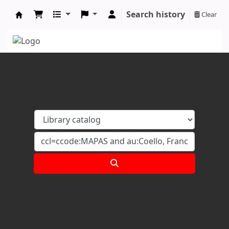
Search history
Clear
Koha online