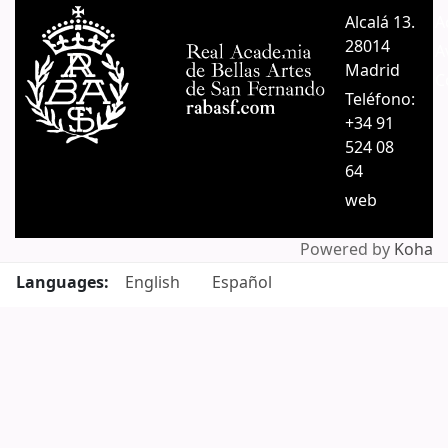
Alcalá 13.
A
28014
A
Madrid
C
Teléfono:
+34 91
524 08
64
web
Powered by
Koha
Languages:
English
Español