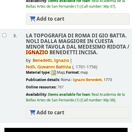
Availability:
Items available for loan:
Real Academia de la
Bellas Artes de San Fernando
(1)
Call number:
Mp-37
.
Add to cart
LA TOPOGRAFIA DI ROMA DI GIO BATTA.
3.
NOLI DALLA MAGGIORE IN CUESTA
MINOR TAVOLA DAL MEDESIMO RIDOTA /
IGNAZIO
BENEDETTI INCISA.
by
Benedetti,
Ignazio
Nolli,
Giovanni
Battista
(
, 1701-1756)
Material type:
Map
; Format:
map
Publication details:
Roma :
Ignazio
Benedetti,
1773
Online resources:
787
Availability:
Items available for loan:
Real Academia de la
Bellas Artes de San Fernando
(1)
Call number:
Mp-38
.
Add to cart
Pages