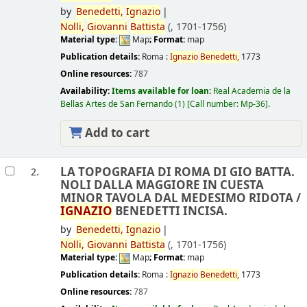
by
Benedetti,
Ignazio
Nolli,
Giovanni
Battista
(
, 1701-1756)
Material type:
Map
; Format:
map
Publication details:
Roma :
Ignazio
Benedetti,
1773
Online resources:
787
Availability:
Items available for loan:
Real Academia de la
Bellas Artes de San Fernando
(1)
Call number:
Mp-36
.
Add to cart
LA TOPOGRAFIA DI ROMA DI GIO BATTA.
2.
NOLI DALLA MAGGIORE IN CUESTA
MINOR TAVOLA DAL MEDESIMO RIDOTA /
IGNAZIO
BENEDETTI INCISA.
by
Benedetti,
Ignazio
Nolli,
Giovanni
Battista
(
, 1701-1756)
Material type:
Map
; Format:
map
Publication details:
Roma :
Ignazio
Benedetti,
1773
Online resources:
787