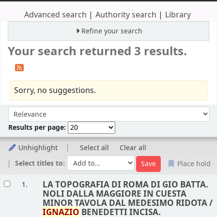
Advanced search
Authority search
Library
Refine your search
Your search returned 3 results.
Sorry, no suggestions.
Sort
Sort by:
Results per page:
Unhighlight
Select all
Clear all
Select titles to:
Place hold
Results
LA TOPOGRAFIA DI ROMA DI GIO BATTA.
1.
NOLI DALLA MAGGIORE IN CUESTA
MINOR TAVOLA DAL MEDESIMO RIDOTA /
IGNAZIO
BENEDETTI INCISA.