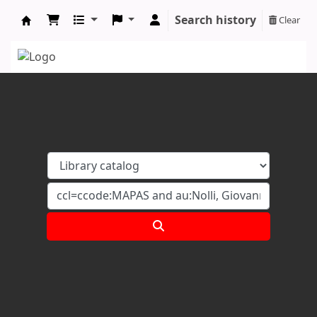
Search history
Clear
Koha online