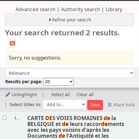
Advanced search
Authority search
Library
Refine your search
Your search returned 2 results.
Sorry, no suggestions.
Sort
Sort by:
Results per page:
Unhighlight
Select all
Clear all
Select titles to:
Place hold
Results
CARTE
DE
S VOIES ROMAINES
de
la
1.
BELGIQUE et
de
leurs raccor
de
ments
avec les pays voisins d'après les
Documents
de
l'Antiquité et les