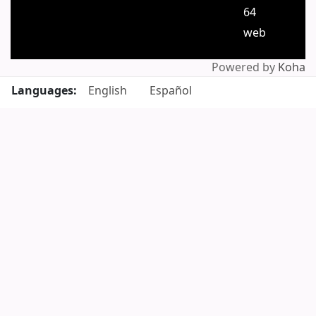
64
web
Powered by
Koha
Languages:
English
Español