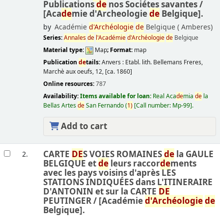
Publications
de
nos Sociétes savantes /
[Aca
de
mie d'Archeologie
de
Belgique].
by
Académie
d'Archéologie
de
Belgique (
Amberes)
Series:
Annales
de
l'Académie
d'Archéologie
de
Belgique
Material type:
Map
; Format:
map
Publication
de
tails:
Anvers :
Etabl. lith. Bellemans Freres,
Marchè aux oeufs, 12,
[ca. 1860]
Online resources:
787
Availability:
Items available for loan:
Real Aca
de
mia
de
la
Bellas Artes
de
San Fernando
(
1)
Call number:
Mp-99
.
Add to cart
CARTE
DE
S VOIES ROMAINES
de
la GAULE
2.
BELGIQUE et
de
leurs raccor
de
ments
avec les pays voisins d'après LES
STATIONS INDIQUÉES dans L'ITINERAIRE
D'ANTONIN et sur la CARTE
DE
PEUTINGER /
[Académie
d'Archéologie
de
Belgique].