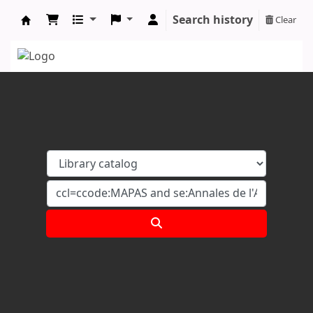
Search history
Clear
Koha online