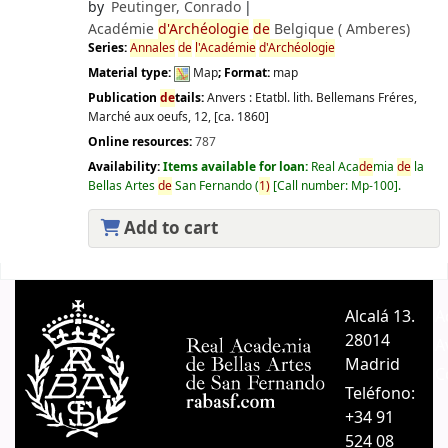
by
Peutinger, Conrado
Académie
d'Archéologie
de
Belgique (
Amberes)
Series:
Annales
de
l'Académie
d'Archéologie
Material type:
Map
; Format:
map
Publication
de
tails:
Anvers :
Etatbl. lith. Bellemans Fréres,
Marché aux oeufs, 12,
[ca. 1860]
Online resources:
787
Availability:
Items available for loan:
Real Aca
de
mia
de
la
Bellas Artes
de
San Fernando
(
1)
Call number:
Mp-100
.
Add to cart
Pages
Alcalá 13.
A
28014
A
Madrid
C
Teléfono:
+34 91
524 08