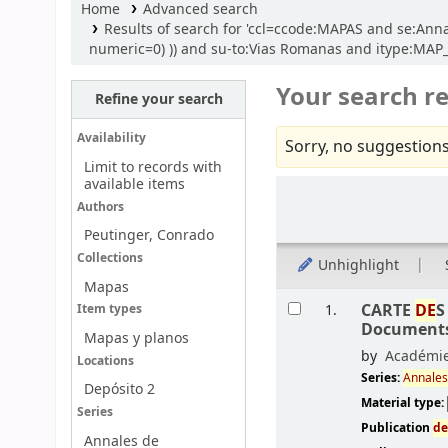
Home
Advanced search
Results of search for 'ccl=ccode:MAPAS and se:Annal
numeric=0) )) and su-to:Vias Romanas and itype:MA
Your search re
Refine your search
Availability
Sorry, no suggestions
Limit to records with
available items
Sort
Authors
Peutinger, Conrado
Collections
Unhighlight
Mapas
Results
CARTE
DE
S
1.
Item types
Document
Mapas y planos
by
Académi
Locations
Series:
Annale
Depósito 2
Material type:
Series
Publication
d
Annales de