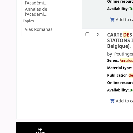
Online resour
l'Académi...
Availability:
I
Annales de
l'Académi...
Add to c
Topics
Vias Romanas
CARTE
DE
S
2.
STATIONS 
Belgique].
by
Peutinge
Series:
Annale
Material type:
Publication
d
Online resour
Availability:
I
Add to c
Pages