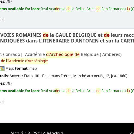
ces:
787
tems available for loan:
Real Aca
de
mia
de
la Bellas Artes
de
San Fernando
(
1)
C
art
 VOIES ROMAINES
de
la GAULE BELGIQUE et
de
leurs racc
INDIQUÉES dans L'ITINERAIRE D'ANTONIN et sur la CAR
r, Conrado
Académie
d'Archéologie
de
Belgique (
Amberes)
s
de
l'Académie
d'Archéologie
Map
; Format:
map
e
tails:
Anvers :
Etatbl. lith. Bellemans Fréres, Marché aux oeufs, 12,
[ca. 1860]
ces:
787
tems available for loan:
Real Aca
de
mia
de
la Bellas Artes
de
San Fernando
(
1)
C
art
Alcalá 13. 28014 Madrid
A