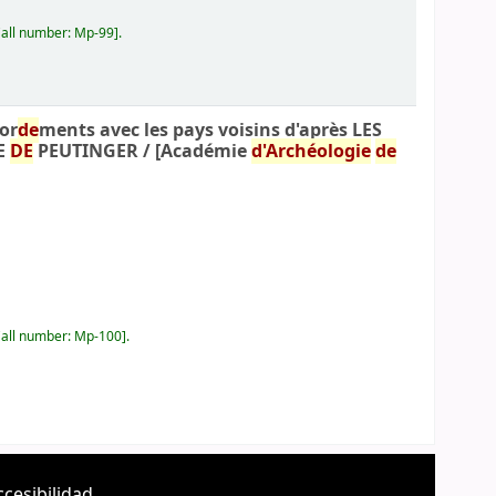
all number:
Mp-99
.
or
de
ments avec les pays voisins d'après LES
TE
DE
PEUTINGER /
[Académie
d'Archéologie
de
all number:
Mp-100
.
ccesibilidad