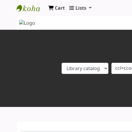
Cart
Lists
Koha online