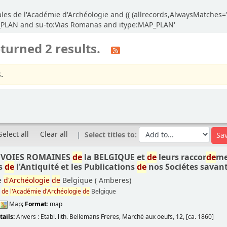
es de l'Académie d'Archéologie and (( (allrecords,AlwaysMatches=''
P_PLAN and su-to:Vias Romanas and itype:MAP_PLAN'
turned 2 results.
.
Select all
Clear all
Select titles to:
 VOIES ROMAINES
de
la BELGIQUE et
de
leurs raccor
de
me
s
de
l'Antiquité et les Publications
de
nos Sociétes savan
e
d'Archéologie
de
Belgique (
Amberes)
s
de
l'Académie
d'Archéologie
de
Belgique
Map
; Format:
map
e
tails:
Anvers :
Etabl. lith. Bellemans Freres, Marchè aux oeufs, 12,
[ca. 1860]