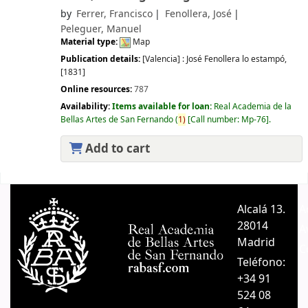
by
Ferrer, Francisco
Fenollera, José
Peleguer, Manuel
Material type:
Map
Publication details:
[Valencia] :
José Fenollera lo estampó,
[1831]
Online resources:
787
Availability:
Items available for loan:
Real Academia de la
Bellas Artes de San Fernando
(
1)
Call number:
Mp-76
.
Add to cart
Pages
Alcalá 13.
A
28014
A
Madrid
C
Teléfono:
+34 91
524 08