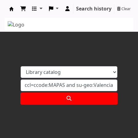
Search history
Clear
Koha online