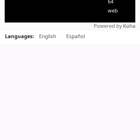
64
web
Powered by
Koha
Languages:
English
Español