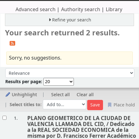
Advanced search
Authority search
Library
Refine your search
Your search returned 2 results.
Sorry, no suggestions.
Sort
Sort by:
Results per page:
Unhighlight
Select all
Clear all
Select titles to:
Place hold
Results
PLANO GEOMETRICO DE LA CIUDAD DE
1.
VALENCIA LLAMADA DEL CID, /
Dedicado
a la REAL SOCIEDAD ECONOMICA de la
misma por D. Francisco Ferrer Académico