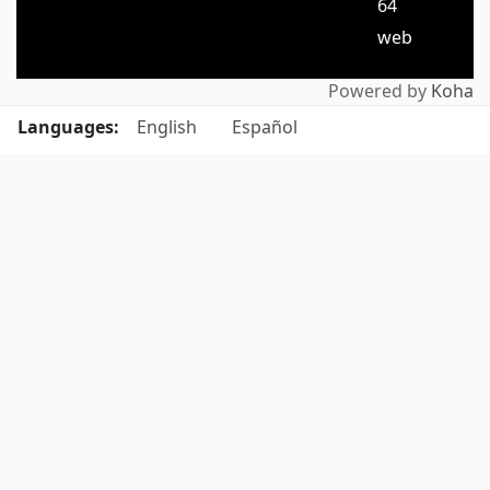
64
web
Powered by
Koha
Languages:
English
Español