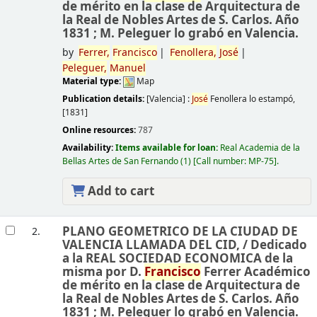
de mérito en la clase de Arquitectura de
la Real de Nobles Artes de S. Carlos. Año
1831 ; M. Peleguer lo grabó en Valencia.
by
Ferrer,
Francisco
Fenollera,
José
Peleguer,
Manuel
Material type:
Map
Publication details:
[Valencia] :
José
Fenollera lo estampó,
[1831]
Online resources:
787
Availability:
Items available for loan:
Real Academia de la
Bellas Artes de San Fernando
(1)
Call number:
MP-75
.
Add to cart
PLANO GEOMETRICO DE LA CIUDAD DE
2.
VALENCIA LLAMADA DEL CID, /
Dedicado
a la REAL SOCIEDAD ECONOMICA de la
misma por D.
Francisco
Ferrer Académico
de mérito en la clase de Arquitectura de
la Real de Nobles Artes de S. Carlos. Año
1831 ; M. Peleguer lo grabó en Valencia.