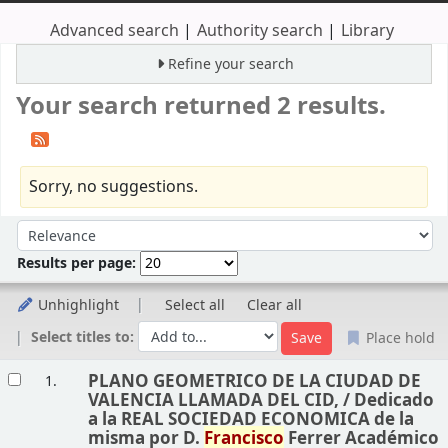
Advanced search
Authority search
Library
Refine your search
Your search returned 2 results.
Sorry, no suggestions.
Sort
Sort by:
Results per page:
Unhighlight
Select all
Clear all
Select titles to:
Place hold
Results
PLANO GEOMETRICO DE LA CIUDAD DE
1.
VALENCIA LLAMADA DEL CID, /
Dedicado
a la REAL SOCIEDAD ECONOMICA de la
misma por D.
Francisco
Ferrer Académico