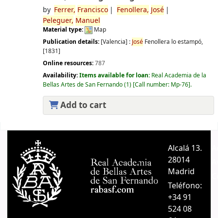
by
Ferrer,
Francisco
Fenollera,
José
Peleguer,
Manuel
Material type:
Map
Publication details:
[Valencia] :
José
Fenollera lo estampó,
[1831]
Online resources:
787
Availability:
Items available for loan:
Real Academia de la
Bellas Artes de San Fernando
(1)
Call number:
Mp-76
.
Add to cart
Pages
Alcalá 13.
A
28014
A
Madrid
C
Teléfono:
+34 91
524 08