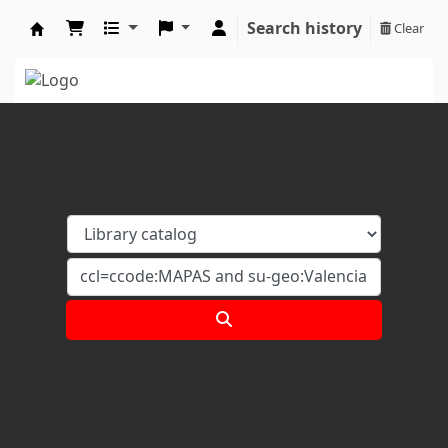
Search history
Clear
Koha online