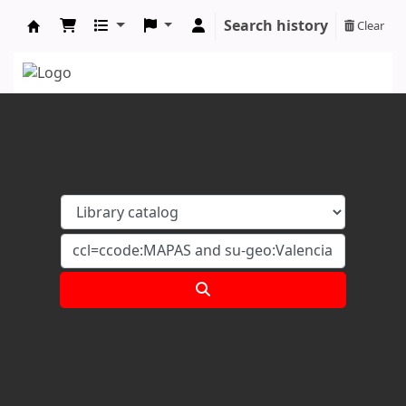
Search history
Clear
Koha online