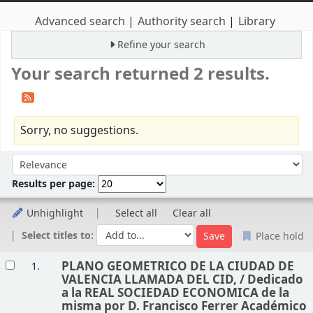
Advanced search
Authority search
Library
Refine your search
Your search returned 2 results.
Sorry, no suggestions.
Sort
Sort by:
Results per page:
Unhighlight
Select all
Clear all
Select titles to:
Place hold
Results
PLANO GEOMETRICO DE LA CIUDAD DE
1.
VALENCIA LLAMADA DEL CID, /
Dedicado
a la REAL SOCIEDAD ECONOMICA de la
misma por D. Francisco Ferrer Académico