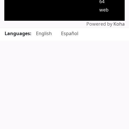
64
web
Powered by
Koha
Languages:
English
Español