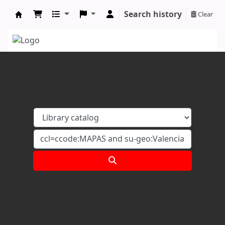
Search history
Clear
Koha online