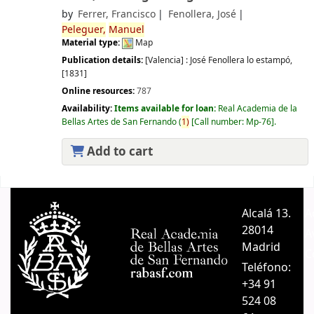
by
Ferrer, Francisco
Fenollera, José
Peleguer,
Manuel
Material type:
Map
Publication details:
[Valencia] :
José Fenollera lo estampó,
[1831]
Online resources:
787
Availability:
Items available for loan:
Real Academia de la
Bellas Artes de San Fernando
(
1)
Call number:
Mp-76
.
Add to cart
Pages
Alcalá 13.
A
28014
A
Madrid
C
Teléfono:
+34 91
524 08