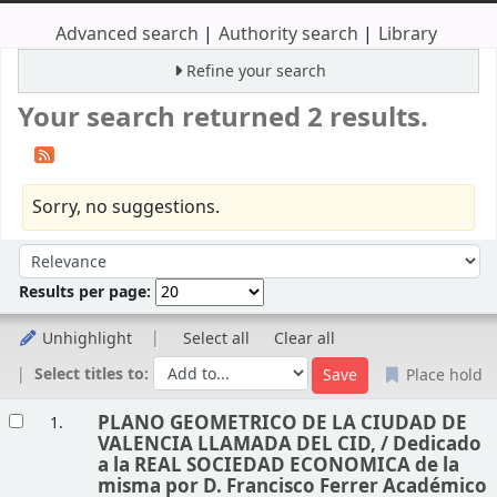
Advanced search
Authority search
Library
Refine your search
Your search returned 2 results.
Sorry, no suggestions.
Sort
Sort by:
Results per page:
Unhighlight
Select all
Clear all
Select titles to:
Place hold
Results
PLANO GEOMETRICO DE LA CIUDAD DE
1.
VALENCIA LLAMADA DEL CID, /
Dedicado
a la REAL SOCIEDAD ECONOMICA de la
misma por D. Francisco Ferrer Académico