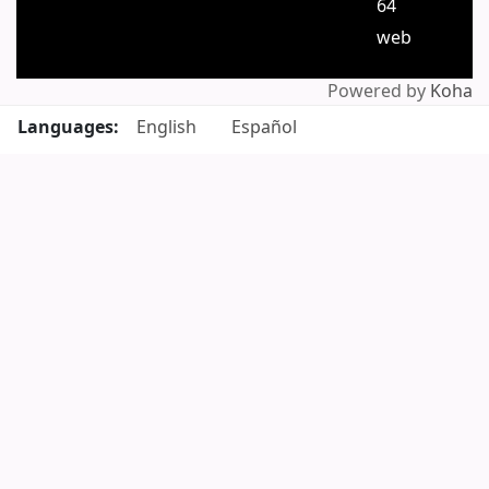
64
web
Powered by
Koha
Languages:
English
Español