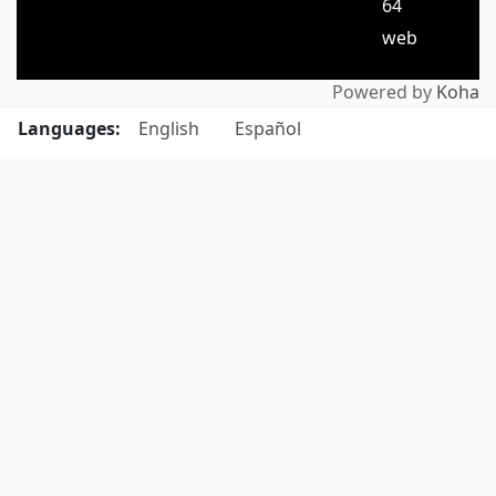
64
web
Powered by
Koha
Languages:
English
Español