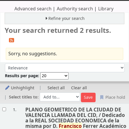
Advanced search
Authority search
Library
Refine your search
Your search returned 2 results.
Sorry, no suggestions.
Sort
Sort by:
Results per page:
Unhighlight
Select all
Clear all
Select titles to:
Place hold
Results
PLANO GEOMETRICO DE LA CIUDAD DE
1.
VALENCIA LLAMADA DEL CID, /
Dedicado
a la REAL SOCIEDAD ECONOMICA de la
misma por D.
Francisco
Ferrer Académico