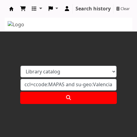
Search history
Clear
Koha online