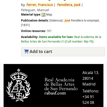
by
Ferrer,
Francisco
Fenollera,
José
Peleguer, Manuel
Material type:
Map
Publication details:
[Valencia] :
José
Fenollera lo estampó,
[1831]
Online resources:
787
Availability:
Items available for loan:
Real Academia de la
Bellas Artes de San Fernando
(1)
Call number:
Mp-76
.
Add to cart
Pages
Alcalá 13.
A
28014
A
Madrid
C
Teléfono:
+34 91
524 08