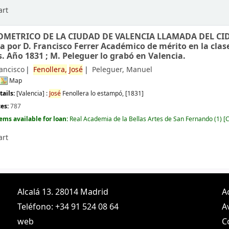
art
METRICO DE LA CIUDAD DE VALENCIA LLAMADA DEL CID
a por D. Francisco Ferrer Académico de mérito en la clas
s. Año 1831 ; M. Peleguer lo grabó en Valencia.
rancisco
Fenollera,
José
Peleguer, Manuel
Map
tails:
[Valencia] :
José
Fenollera lo estampó,
[1831]
ces:
787
tems available for loan:
Real Academia de la Bellas Artes de San Fernando
(1)
C
art
Alcalá 13. 28014 Madrid
A
Teléfono: +34 91 524 08 64
A
web
C