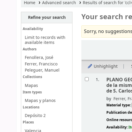
Home
Advanced search
Results of search for 'c
Your search re
Refine your search
Availability
Sorry, no suggestions
Limit to records with
available items
Sort
Authors
Fenollera, José
Ferrer, Francisco
Unhighlight
Peleguer, Manuel
Results
Collections
PLANO GEO
1.
de la mism
Mapas
de S. Carlo
Item types
by
Ferrer, F
Mapas y planos
Material type:
Locations
Publication de
Depósito 2
Online resour
Places
Availability:
I
Valencia