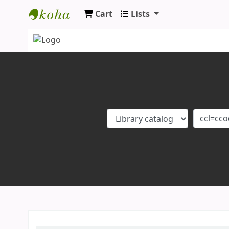
Cart
Lists
Koha online