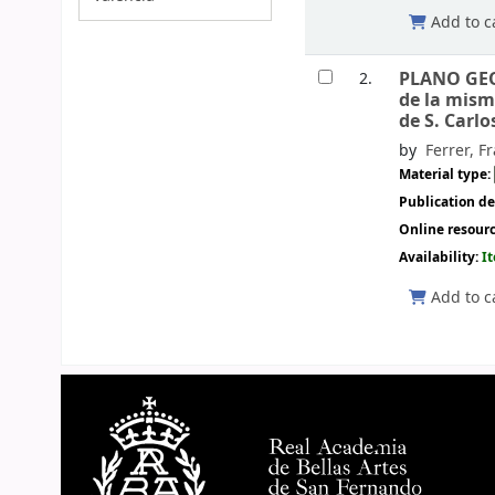
Add to c
PLANO GEO
2.
de la mism
de S. Carlo
by
Ferrer, F
Material type:
Publication de
Online resour
Availability:
I
Add to c
Pages