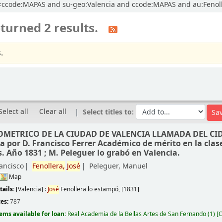
cl=ccode:MAPAS and su-geo:Valencia and ccode:MAPAS and au:Fenolle
turned 2 results.
.
Select all
Clear all
Select titles to:
METRICO DE LA CIUDAD DE VALENCIA LLAMADA DEL CID
a por D. Francisco Ferrer Académico de mérito en la clas
s. Año 1831 ; M. Peleguer lo grabó en Valencia.
rancisco
Fenollera,
José
Peleguer, Manuel
Map
tails:
[Valencia] :
José
Fenollera lo estampó,
[1831]
ces:
787
tems available for loan:
Real Academia de la Bellas Artes de San Fernando
(1)
C