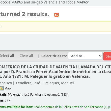
ccl=ccode:MAPAS and su-geo:Valencia and ccode:MAPAS'
turned 2 results.
.
Select all
Clear all
Select titles to:
METRICO DE LA CIUDAD DE VALENCIA LLAMADA DEL CID
a por D. Francisco Ferrer Académico de mérito en la clas
s. Año 1831 ; M. Peleguer lo grabó en Valencia.
rancisco
Fenollera, José
Peleguer, Manuel
Map
tails:
[Valencia] :
José Fenollera lo estampó,
[1831]
ces:
787
tems available for loan:
Real Academia de la Bellas Artes de San Fernando
(1)
C