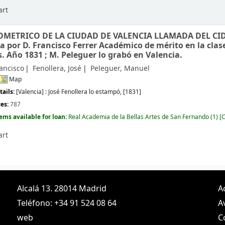
art
METRICO DE LA CIUDAD DE VALENCIA LLAMADA DEL CID
a por D. Francisco Ferrer Académico de mérito en la clas
s. Año 1831 ; M. Peleguer lo grabó en Valencia.
rancisco
Fenollera, José
Peleguer, Manuel
Map
tails:
[Valencia] :
José Fenollera lo estampó,
[1831]
ces:
787
tems available for loan:
Real Academia de la Bellas Artes de San Fernando
(1)
C
art
Alcalá 13. 28014 Madrid
A
Teléfono: +34 91 524 08 64
A
web
C