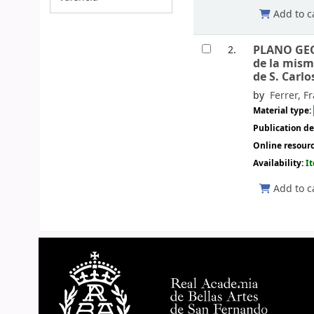
Add to c
PLANO GEO
2.
de la mism
de S. Carlo
by
Ferrer, F
Material type:
Publication de
Online resour
Availability:
I
Add to c
Pages