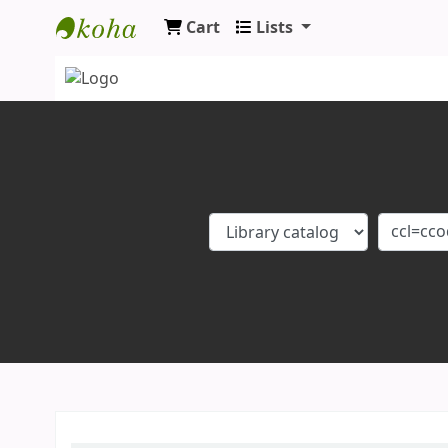
Cart
Lists
Koha online