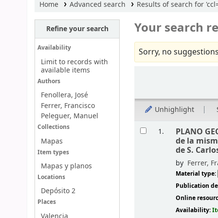
Home
Advanced search
Results of search for '
Your search re
Refine your search
Availability
Sorry, no suggestions
Limit to records with
available items
Sort
Authors
Fenollera, José
Ferrer, Francisco
Unhighlight
Peleguer, Manuel
Results
Collections
PLANO GEO
1.
de la mism
Mapas
de S. Carlo
Item types
by
Ferrer, F
Mapas y planos
Material type:
Locations
Publication de
Depósito 2
Online resour
Places
Availability:
I
Valencia