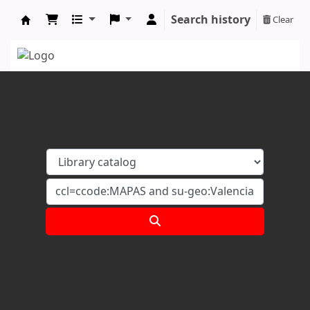
Search history
Clear
Koha online