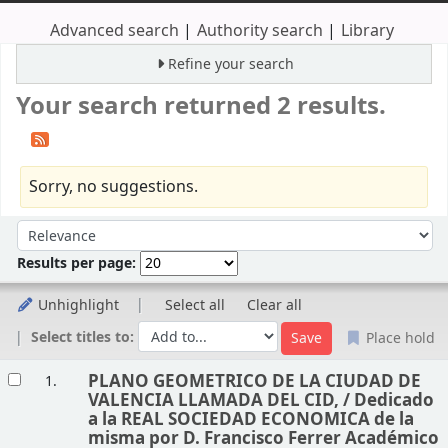
Advanced search
Authority search
Library
Refine your search
Your search returned 2 results.
Sorry, no suggestions.
Sort
Sort by:
Results per page:
Unhighlight
Select all
Clear all
Select titles to:
Place hold
Results
PLANO GEOMETRICO DE LA CIUDAD DE
1.
VALENCIA LLAMADA DEL CID, /
Dedicado
a la REAL SOCIEDAD ECONOMICA de la
misma por D. Francisco Ferrer Académico