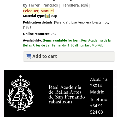
by
Ferrer, Francisco
Fenollera, José
Peleguer,
Manuel
Material type:
Map
Publication details:
[Valencia] :
José Fenollera lo estampó,
[1831]
Online resources:
787
Availability:
Items available for loan:
Real Academia de la
Bellas Artes de San Fernando
(1)
Call number:
Mp-76
.
Add to cart
Pages
Alcalá 13.
A
28014
A
Madrid
C
Teléfono:
+34 91
524 08