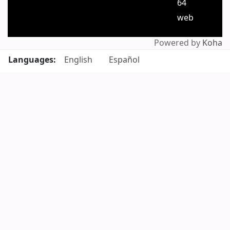
64
web
Powered by
Koha
Languages:
English
Español