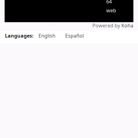
64
web
Powered by
Koha
Languages:
English
Español