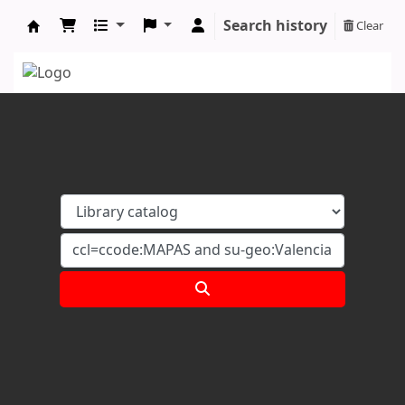
Search history
Clear
Koha online