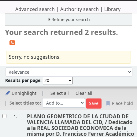
Advanced search
Authority search
Library
Refine your search
Your search returned 2 results.
Sorry, no suggestions.
Sort
Sort by:
Results per page:
Unhighlight
Select all
Clear all
Select titles to:
Place hold
Results
PLANO GEOMETRICO DE LA CIUDAD DE
1.
VALENCIA LLAMADA DEL CID, /
Dedicado
a la REAL SOCIEDAD ECONOMICA de la
misma por D. Francisco Ferrer Académico