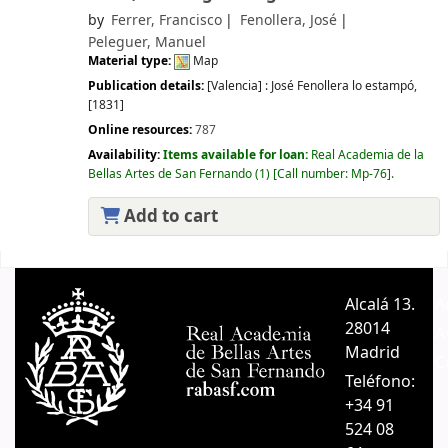
by
Ferrer, Francisco
Fenollera, José
Peleguer, Manuel
Material type:
Map
Publication details:
[Valencia] :
José Fenollera lo estampó,
[1831]
Online resources:
787
Availability:
Items available for loan:
Real Academia de la
Bellas Artes de San Fernando
(1)
Call number:
Mp-76
.
Add to cart
Pages
Alcalá 13.
A
28014
A
Madrid
C
Teléfono:
+34 91
524 08