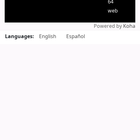
64
web
Powered by
Koha
Languages:
English
Español