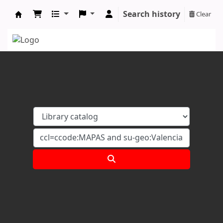
Search history
Clear
Koha online