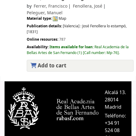
by
Ferrer, Francisco
Fenollera, José
Peleguer, Manuel
Material type:
Map
Publication details:
[Valencia] :
José Fenollera lo estampó,
[1831]
Online resources:
787
Availability:
Items available for loan:
Real Academia de la
Bellas Artes de San Fernando
(1)
Call number:
Mp-76
.
Add to cart
Pages
Alcalá 13.
A
28014
A
Madrid
C
Teléfono:
+34 91
524 08