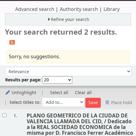
Advanced search
Authority search
Library
Refine your search
Your search returned 2 results.
Sorry, no suggestions.
Sort
Sort by:
Results per page:
Unhighlight
Select all
Clear all
Select titles to:
Place hold
Results
PLANO GEOMETRICO DE LA CIUDAD DE
1.
VALENCIA LLAMADA DEL CID, /
Dedicado
a la REAL SOCIEDAD ECONOMICA de la
misma por D. Francisco Ferrer Académico