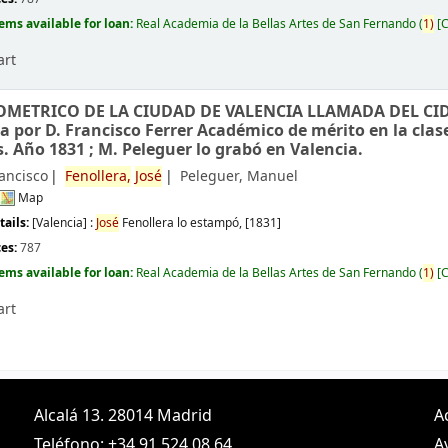
tems available for loan:
Real Academia de la Bellas Artes de San Fernando
(
1)
C
art
METRICO DE LA CIUDAD DE VALENCIA LLAMADA DEL CID
a por D. Francisco Ferrer Académico de mérito en la clas
s. Año 1831 ; M. Peleguer lo grabó en Valencia.
rancisco
Fenollera,
José
Peleguer, Manuel
Map
tails:
[Valencia] :
José
Fenollera lo estampó,
[1831]
ces:
787
tems available for loan:
Real Academia de la Bellas Artes de San Fernando
(
1)
C
art
Alcalá 13. 28014 Madrid
A
Teléfono: +34 91 524 08 64
A