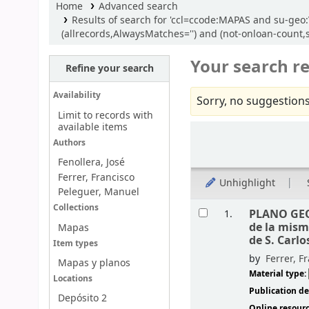
Home
Advanced search
Results of search for 'ccl=ccode:MAPAS and su-geo:V
(allrecords,AlwaysMatches='') and (not-onloan-count,st
Your search re
Refine your search
Availability
Sorry, no suggestions
Limit to records with
available items
Sort
Authors
Fenollera, José
Ferrer, Francisco
Unhighlight
Peleguer, Manuel
Results
Collections
PLANO GEO
1.
de la mism
Mapas
de S. Carlo
Item types
by
Ferrer, F
Mapas y planos
Material type:
Locations
Publication de
Depósito 2
Online resour