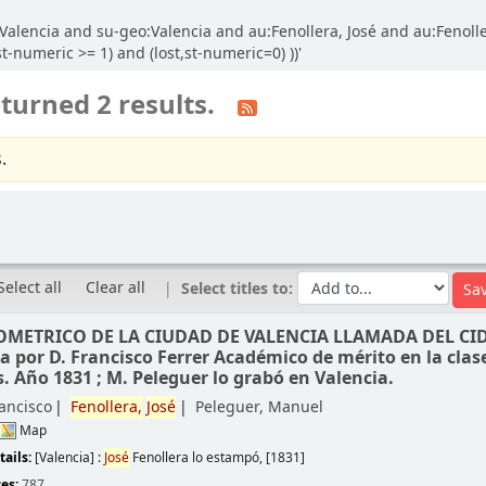
alencia and su-geo:Valencia and au:Fenollera, José and au:Fenoller
-numeric >= 1) and (lost,st-numeric=0) ))'
turned 2 results.
.
Select all
Clear all
Select titles to:
METRICO DE LA CIUDAD DE VALENCIA LLAMADA DEL CID
a por D. Francisco Ferrer Académico de mérito en la clas
s. Año 1831 ; M. Peleguer lo grabó en Valencia.
rancisco
Fenollera,
José
Peleguer, Manuel
Map
tails:
[Valencia] :
José
Fenollera lo estampó,
[1831]
ces:
787