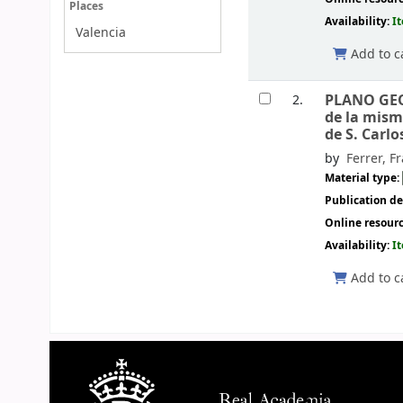
Places
Availability:
I
Valencia
Add to c
PLANO GEO
2.
de la mism
de S. Carlo
by
Ferrer, F
Material type:
Publication de
Online resour
Availability:
I
Add to c
Pages