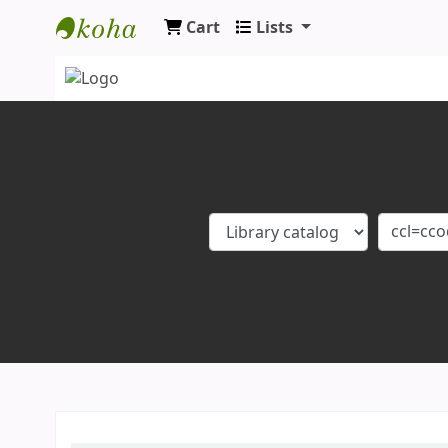
Cart
Lists
Koha online