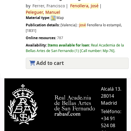
by
Ferrer, Francisco
Fenollera,
José
Peleguer,
Manuel
Material type:
Map
Publication details:
[Valencia] :
José
Fenollera lo estampó,
[1831]
Online resources:
787
Availability:
Items available for loan:
Real Academia de la
Bellas Artes de San Fernando
(1)
Call number:
Mp-76
.
Add to cart
Pages
Alcalá 13.
A
28014
A
Madrid
C
Teléfono:
+34 91
524 08