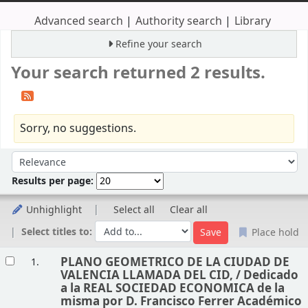
Advanced search
Authority search
Library
Refine your search
Your search returned 2 results.
Sorry, no suggestions.
Sort
Sort by:
Results per page:
Unhighlight
Select all
Clear all
Select titles to:
Place hold
Results
PLANO GEOMETRICO DE LA CIUDAD DE
1.
VALENCIA LLAMADA DEL CID, /
Dedicado
a la REAL SOCIEDAD ECONOMICA de la
misma por D. Francisco Ferrer Académico