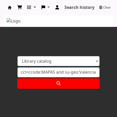
Search history
Clear
Koha online