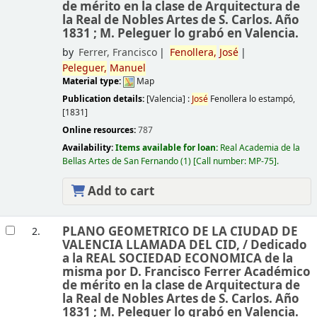
de mérito en la clase de Arquitectura de
la Real de Nobles Artes de S. Carlos. Año
1831 ; M. Peleguer lo grabó en Valencia.
by
Ferrer, Francisco
Fenollera,
José
Peleguer,
Manuel
Material type:
Map
Publication details:
[Valencia] :
José
Fenollera lo estampó,
[1831]
Online resources:
787
Availability:
Items available for loan:
Real Academia de la
Bellas Artes de San Fernando
(1)
Call number:
MP-75
.
Add to cart
PLANO GEOMETRICO DE LA CIUDAD DE
2.
VALENCIA LLAMADA DEL CID, /
Dedicado
a la REAL SOCIEDAD ECONOMICA de la
misma por D. Francisco Ferrer Académico
de mérito en la clase de Arquitectura de
la Real de Nobles Artes de S. Carlos. Año
1831 ; M. Peleguer lo grabó en Valencia.