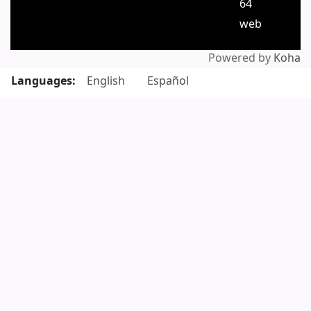
64
web
Powered by
Koha
Languages:
English
Español