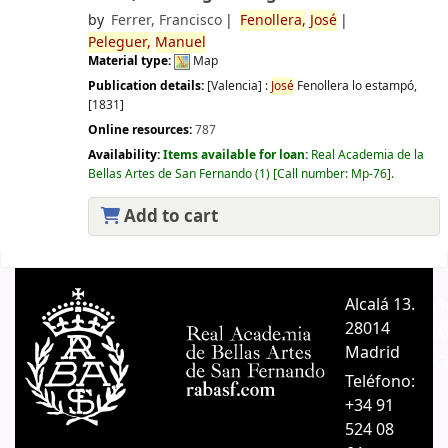
by
Ferrer, Francisco
Fenollera,
José
Peleguer,
Manuel
Material type:
Map
Publication details:
[Valencia] :
José
Fenollera lo estampó,
[1831]
Online resources:
787
Availability:
Items available for loan:
Real Academia de la
Bellas Artes de San Fernando
(1)
Call number:
Mp-76
.
Add to cart
Pages
Alcalá 13.
A
28014
A
Madrid
C
Teléfono:
+34 91
524 08