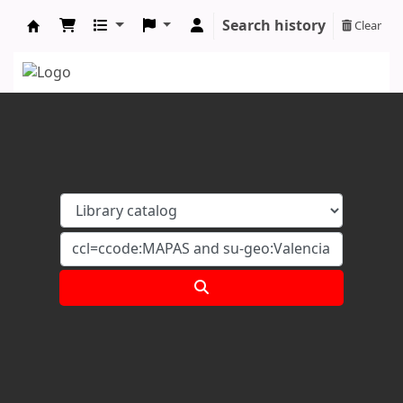
Search history
Clear
Koha online