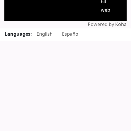
64
web
Powered by
Koha
Languages:
English
Español