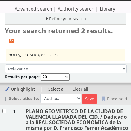
Advanced search
Authority search
Library
Refine your search
Your search returned 2 results.
Sorry, no suggestions.
Sort
Sort by:
Results per page:
Unhighlight
Select all
Clear all
Select titles to:
Place hold
Results
PLANO GEOMETRICO DE LA CIUDAD DE
1.
VALENCIA LLAMADA DEL CID, /
Dedicado
a la REAL SOCIEDAD ECONOMICA de la
misma por D. Francisco Ferrer Académico