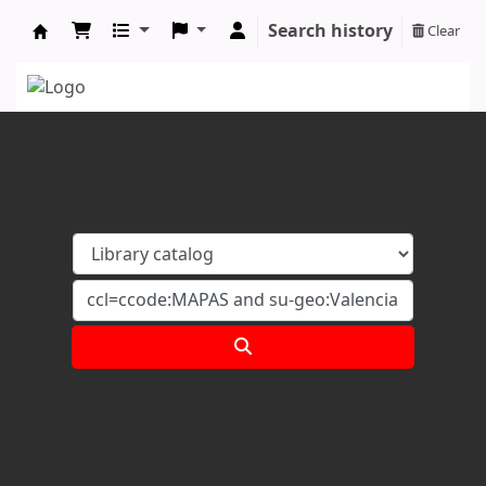
Search history
Clear
Koha online