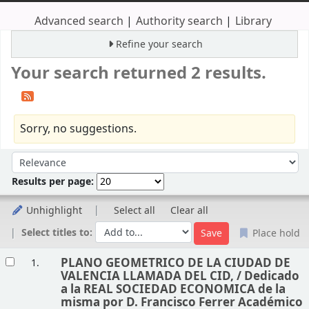
Advanced search
Authority search
Library
Refine your search
Your search returned 2 results.
Sorry, no suggestions.
Sort
Sort by:
Results per page:
Unhighlight
Select all
Clear all
Select titles to:
Place hold
Results
PLANO GEOMETRICO DE LA CIUDAD DE
1.
VALENCIA LLAMADA DEL CID, /
Dedicado
a la REAL SOCIEDAD ECONOMICA de la
misma por D. Francisco Ferrer Académico