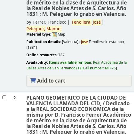
de mérito en la clase de Arquitectura de
la Real de Nobles Artes de S. Carlos. Año
1831 ; M. Peleguer lo grabó en Valencia.
by
Ferrer, Francisco
Fenollera,
José
Peleguer,
Manuel
Material type:
Map
Publication details:
[Valencia] :
José
Fenollera lo estampó,
[1831]
Online resources:
787
Availability:
Items available for loan:
Real Academia de la
Bellas Artes de San Fernando
(1)
Call number:
MP-75
.
Add to cart
PLANO GEOMETRICO DE LA CIUDAD DE
2.
VALENCIA LLAMADA DEL CID, /
Dedicado
a la REAL SOCIEDAD ECONOMICA de la
misma por D. Francisco Ferrer Académico
de mérito en la clase de Arquitectura de
la Real de Nobles Artes de S. Carlos. Año
1831 ; M. Peleguer lo grabó en Valencia.