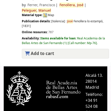
by
Ferrer, Francisco
Fenollera,
José
Peleguer,
Manuel
Material type:
Map
Publication details:
[Valencia] :
José
Fenollera lo estampó,
[1831]
Online resources:
787
Availability:
Items available for loan:
Real Academia de la
Bellas Artes de San Fernando
(1)
Call number:
Mp-76
.
Add to cart
Pages
Alcalá 13.
A
28014
A
Madrid
C
Teléfono:
+34 91
524 08