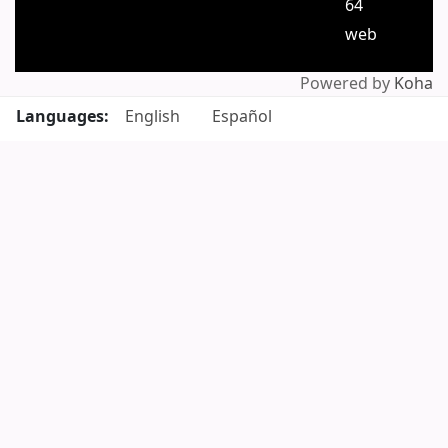
64
web
Powered by
Koha
Languages:
English
Español