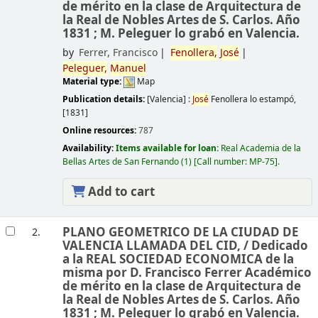
de mérito en la clase de Arquitectura de
la Real de Nobles Artes de S. Carlos. Año
1831 ; M. Peleguer lo grabó en Valencia.
by
Ferrer, Francisco
Fenollera,
José
Peleguer,
Manuel
Material type:
Map
Publication details:
[Valencia] :
José
Fenollera lo estampó,
[1831]
Online resources:
787
Availability:
Items available for loan:
Real Academia de la
Bellas Artes de San Fernando
(1)
Call number:
MP-75
.
Add to cart
PLANO GEOMETRICO DE LA CIUDAD DE
2.
VALENCIA LLAMADA DEL CID, /
Dedicado
a la REAL SOCIEDAD ECONOMICA de la
misma por D. Francisco Ferrer Académico
de mérito en la clase de Arquitectura de
la Real de Nobles Artes de S. Carlos. Año
1831 ; M. Peleguer lo grabó en Valencia.