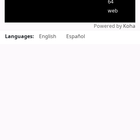
64
web
Powered by
Koha
Languages:
English
Español