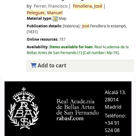
by
Ferrer, Francisco
Fenollera,
José
Peleguer,
Manuel
Material type:
Map
Publication details:
[Valencia] :
José
Fenollera lo estampó,
[1831]
Online resources:
787
Availability:
Items available for loan:
Real Academia de la
Bellas Artes de San Fernando
(1)
Call number:
Mp-76
.
Add to cart
Pages
Alcalá 13.
A
28014
A
Madrid
C
Teléfono:
+34 91
524 08