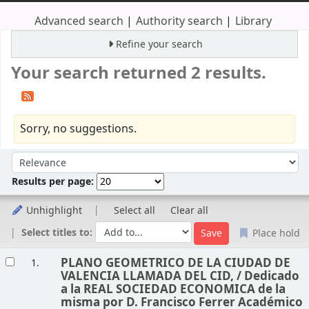
Advanced search
Authority search
Library
Refine your search
Your search returned 2 results.
Sorry, no suggestions.
Sort
Sort by:
Results per page:
Unhighlight
Select all
Clear all
Select titles to:
Place hold
Results
PLANO GEOMETRICO DE LA CIUDAD DE
1.
VALENCIA LLAMADA DEL CID, /
Dedicado
a la REAL SOCIEDAD ECONOMICA de la
misma por D. Francisco Ferrer Académico