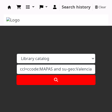
Search history
Clear
Koha online