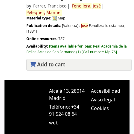
by
Ferrer, Francisco
Fenollera,
José
Peleguer,
Manuel
Material type:
Map
Publication details:
[Valencia] :
José
Fenollera lo estampó,
[1831]
Online resources:
787
Availability:
Items available for loan:
Real Academia de la
Bellas Artes de San Fernando
(1)
Call number:
Mp-76
.
Add to cart
Pages
Alcalá 13. 28014
Accesibilidad
Madrid
Aviso legal
Teléfono: +34
Cookies
91 524 08 64
web