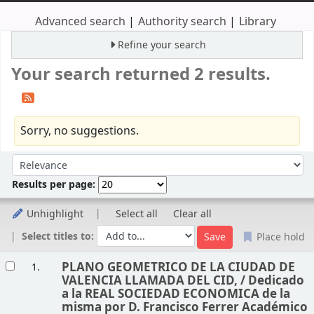
Advanced search
Authority search
Library
Refine your search
Your search returned 2 results.
Sorry, no suggestions.
Sort
Sort by:
Results per page:
Unhighlight
Select all
Clear all
Select titles to:
Place hold
Results
PLANO GEOMETRICO DE LA CIUDAD DE
1.
VALENCIA LLAMADA DEL CID, /
Dedicado
a la REAL SOCIEDAD ECONOMICA de la
misma por D. Francisco Ferrer Académico