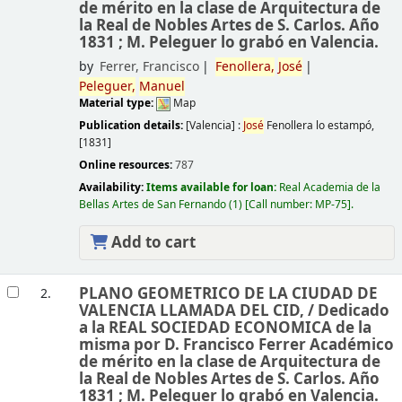
de mérito en la clase de Arquitectura de
la Real de Nobles Artes de S. Carlos. Año
1831 ; M. Peleguer lo grabó en Valencia.
by
Ferrer, Francisco
Fenollera,
José
Peleguer,
Manuel
Material type:
Map
Publication details:
[Valencia] :
José
Fenollera lo estampó,
[1831]
Online resources:
787
Availability:
Items available for loan:
Real Academia de la
Bellas Artes de San Fernando
(1)
Call number:
MP-75
.
Add to cart
PLANO GEOMETRICO DE LA CIUDAD DE
2.
VALENCIA LLAMADA DEL CID, /
Dedicado
a la REAL SOCIEDAD ECONOMICA de la
misma por D. Francisco Ferrer Académico
de mérito en la clase de Arquitectura de
la Real de Nobles Artes de S. Carlos. Año
1831 ; M. Peleguer lo grabó en Valencia.