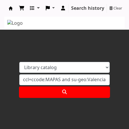
Search history
Clear
Koha online