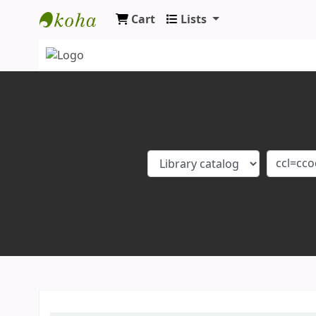
Cart
Lists
Koha online