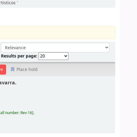
isticos '
Sort by:
Results per page:
Place hold
avarra.
all number:
Rev-16
.