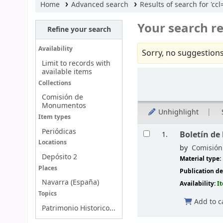
Home
Advanced search
Results of search for 'c
Your search re
Refine your search
Availability
Sorry, no suggestions
Limit to records with
available items
Sort
Collections
Comisión de
Monumentos
Unhighlight
Item types
Results
Periódicas
Boletín de
1.
Locations
by
Comisión 
Depósito 2
Material type:
Places
Publication de
Navarra (España)
Availability:
I
Topics
Add to c
Patrimonio Historico...