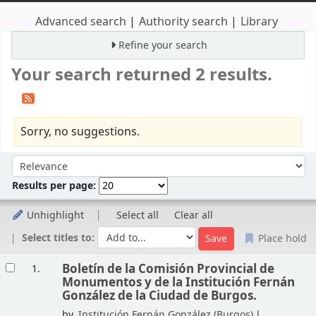
Advanced search
Authority search
Library
Refine your search
Your search returned 2 results.
Sorry, no suggestions.
Sort
Sort by:
Results per page:
Unhighlight
Select all
Clear all
Select titles to:
Place hold
Results
Boletín de la Comisión Provincial de
1.
Monumentos y de la Institución Fernán
González de la Ciudad de Burgos.
by
Institución Fernán González (Burgos)