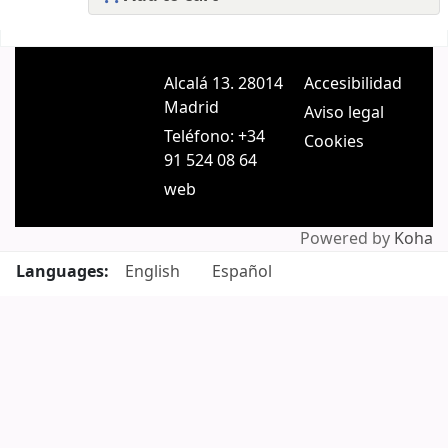
Pages
Alcalá 13. 28014
Accesibilidad
Madrid
Aviso legal
Teléfono: +34
Cookies
91 524 08 64
web
Powered by
Koha
Languages:
English
Español