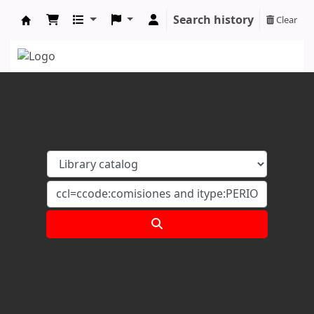
Search history
Clear
Koha online