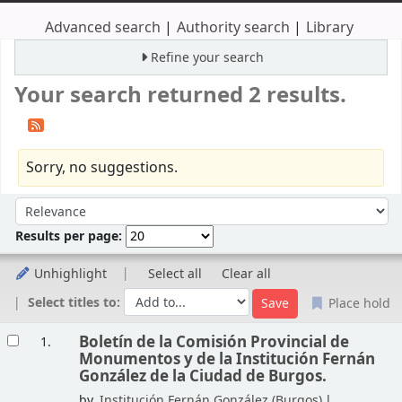
Advanced search
Authority search
Library
Refine your search
Your search returned 2 results.
Sorry, no suggestions.
Sort
Sort by:
Results per page:
Unhighlight
Select all
Clear all
Select titles to:
Place hold
Results
Boletín de la Comisión Provincial de
1.
Monumentos y de la Institución Fernán
González de la Ciudad de Burgos.
by
Institución Fernán González (Burgos)