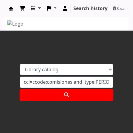
Search history
Clear
Koha online