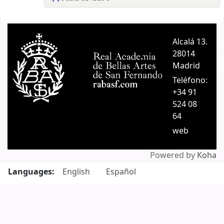
Pages
Alcalá 13.
A
28014
A
Madrid
C
Teléfono:
+34 91
524 08
64
web
Powered by
Koha
Languages:
English
Español