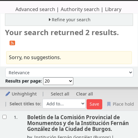
Advanced search
Authority search
Library
Refine your search
Your search returned 2 results.
Sorry, no suggestions.
Sort
Sort by:
Results per page:
Unhighlight
Select all
Clear all
Select titles to:
Place hold
Results
Boletín de la Comisión Provincial de
1.
Monumentos y de la Institución Fernán
González de la Ciudad de Burgos.
by
Institución Fernán González (Burgos)