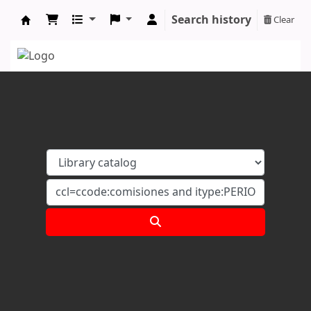
Search history
Clear
Koha online