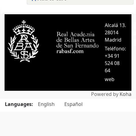
Pages
Alcalá 13.
A
28014
A
Madrid
C
Teléfono:
+34 91
524 08
64
web
Powered by
Koha
Languages:
English
Español