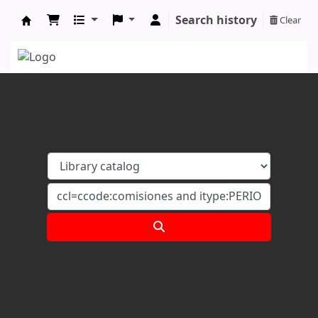
Search history
Clear
Koha online