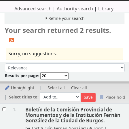
Advanced search
Authority search
Library
Refine your search
Your search returned 2 results.
Sorry, no suggestions.
Sort
Sort by:
Results per page:
Unhighlight
Select all
Clear all
Select titles to:
Place hold
Results
Boletín de la Comisión Provincial de
1.
Monumentos y de la Institución Fernán
González de la Ciudad de Burgos.
by
Institución Fernán González (Burgos)