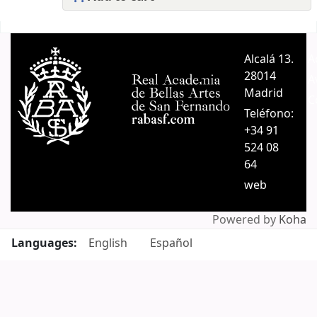
Pages
Alcalá 13.
A
28014
A
Madrid
C
Teléfono:
+34 91
524 08
64
web
Powered by
Koha
Languages:
English
Español