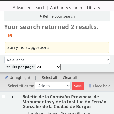
Advanced search
Authority search
Library
Refine your search
Your search returned 2 results.
Sorry, no suggestions.
Sort
Sort by:
Results per page:
Unhighlight
Select all
Clear all
Select titles to:
Place hold
Results
Boletín de la Comisión Provincial de
1.
Monumentos y de la Institución Fernán
González de la Ciudad de Burgos.
by
Institución Fernán González (Burgos)