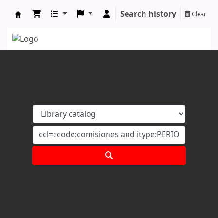
Search history
Clear
Koha online