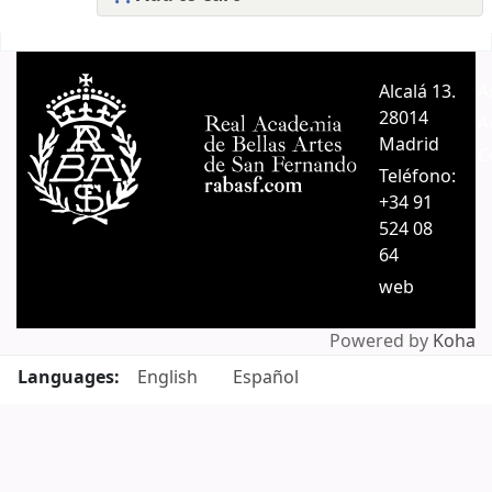
Pages
Alcalá 13.
A
28014
A
Madrid
C
Teléfono:
+34 91
524 08
64
web
Powered by
Koha
Languages:
English
Español