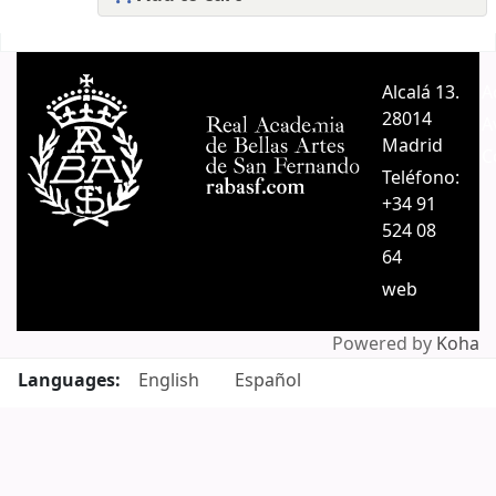
Pages
Alcalá 13.
A
28014
A
Madrid
C
Teléfono:
+34 91
524 08
64
web
Powered by
Koha
Languages:
English
Español