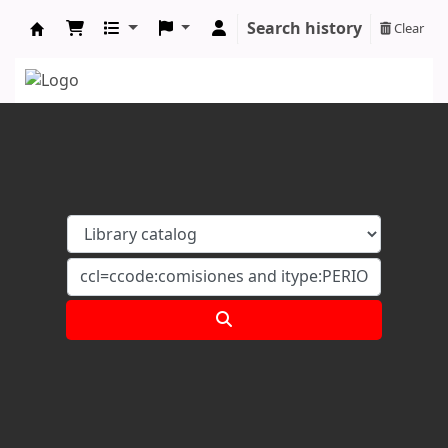
Search history
Clear
Koha online