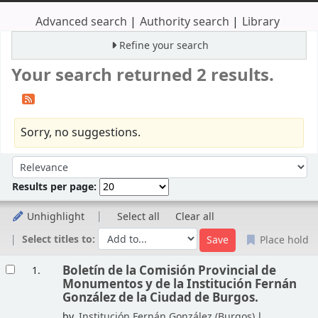
Advanced search
Authority search
Library
Refine your search
Your search returned 2 results.
Sorry, no suggestions.
Sort
Sort by:
Results per page:
Unhighlight
Select all
Clear all
Select titles to:
Place hold
Results
Boletín de la Comisión Provincial de
1.
Monumentos y de la Institución Fernán
González de la Ciudad de Burgos.
by
Institución Fernán González (Burgos)