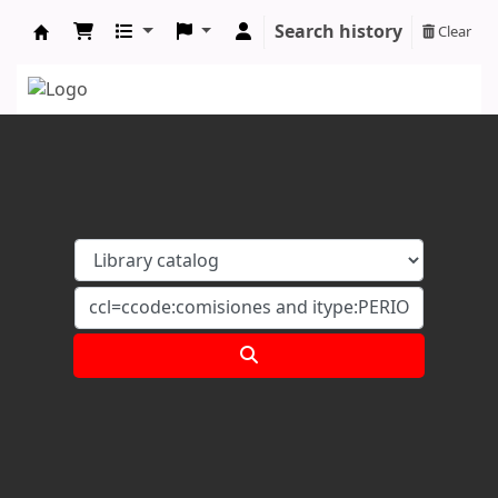
Search history
Clear
Koha online