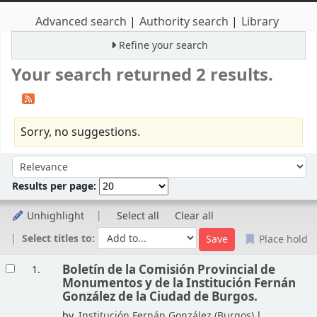
Advanced search
Authority search
Library
Refine your search
Your search returned 2 results.
Sorry, no suggestions.
Sort
Sort by:
Results per page:
Unhighlight
Select all
Clear all
Select titles to:
Place hold
Results
Boletín de la Comisión Provincial de
1.
Monumentos y de la Institución Fernán
González de la Ciudad de Burgos.
by
Institución Fernán González (Burgos)