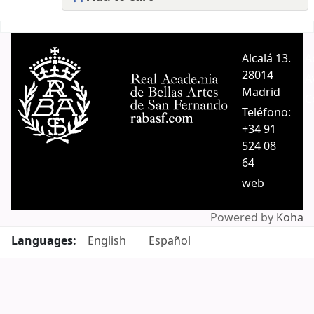
Pages
Alcalá 13.
A
28014
A
Madrid
C
Teléfono:
+34 91
524 08
64
web
Powered by
Koha
Languages:
English
Español