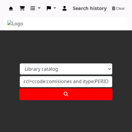
Search history
Clear
Koha online