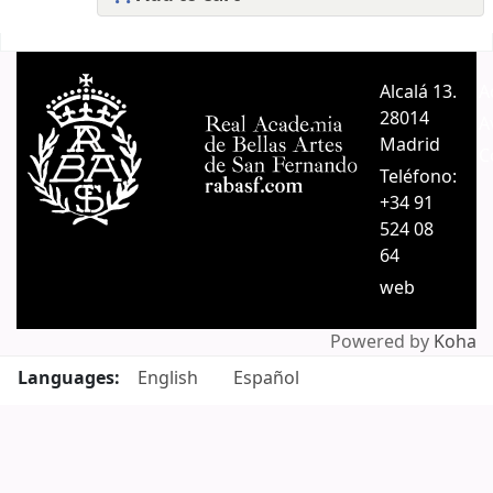
Pages
Alcalá 13.
A
28014
A
Madrid
C
Teléfono:
+34 91
524 08
64
web
Powered by
Koha
Languages:
English
Español