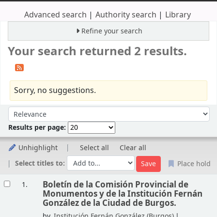
Advanced search
Authority search
Library
Refine your search
Your search returned 2 results.
Sorry, no suggestions.
Sort
Sort by:
Results per page:
Unhighlight
Select all
Clear all
Select titles to:
Place hold
Results
Boletín de la Comisión Provincial de
1.
Monumentos y de la Institución Fernán
González de la Ciudad de Burgos.
by
Institución Fernán González (Burgos)