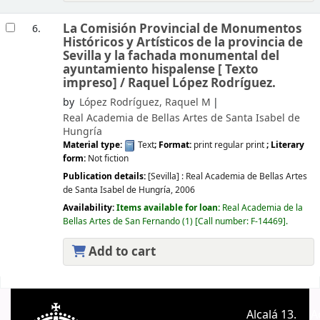
La Comisión Provincial de Monumentos
6.
Históricos y Artísticos de la provincia de
Sevilla y la fachada monumental del
ayuntamiento hispalense [
Texto
impreso] /
Raquel López Rodríguez.
by
López Rodríguez, Raquel M
Real Academia de Bellas Artes de Santa Isabel de
Hungría
Material type:
Text
; Format:
print regular print
; Literary
form:
Not fiction
Publication details:
[Sevilla] :
Real Academia de Bellas Artes
de Santa Isabel de Hungría,
2006
Availability:
Items available for loan:
Real Academia de la
Bellas Artes de San Fernando
(1)
Call number:
F-14469
.
Add to cart
Pages
Alcalá 13.
A