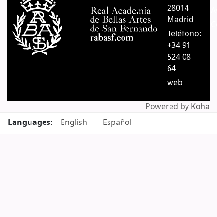
28014
A
Madrid
C
Teléfono:
+34 91
524 08
64
web
Powered by
Koha
Languages:
English
Español