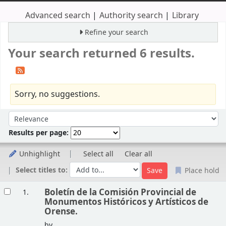
Advanced search
Authority search
Library
Refine your search
Your search returned 6 results.
Sorry, no suggestions.
Sort
Sort by:
Results per page:
Unhighlight
Select all
Clear all
Select titles to:
Place hold
Results
Boletín de la Comisión Provincial de
1.
Monumentos Históricos y Artísticos de
Orense.
by