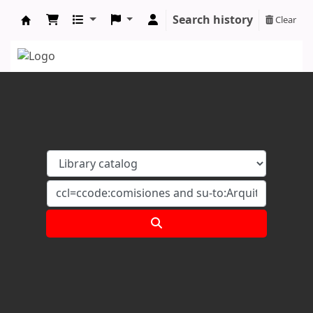
Search history
Clear
Koha online