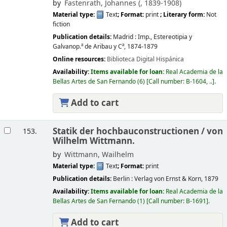
by
Fastenrath, Johannes (
, 1839-1908)
Material type:
Text
; Format:
print
; Literary form:
Not
fiction
Publication details:
Madrid :
Imp., Estereotipia y
Galvanop.ª de Aribau y Cª,
1874-1879
Online resources:
Biblioteca Digital Hispánica
Availability:
Items available for loan:
Real Academia de la
Bellas Artes de San Fernando
(6)
Call number:
B-1604, ..
.
Add to cart
Statik der hochbauconstructionen /
von
153.
Wilhelm Wittmann.
by
Wittmann, Wailhelm
Material type:
Text
; Format:
print
Publication details:
Berlin :
Verlag von Ernst & Korn,
1879
Availability:
Items available for loan:
Real Academia de la
Bellas Artes de San Fernando
(1)
Call number:
B-1691
.
Add to cart