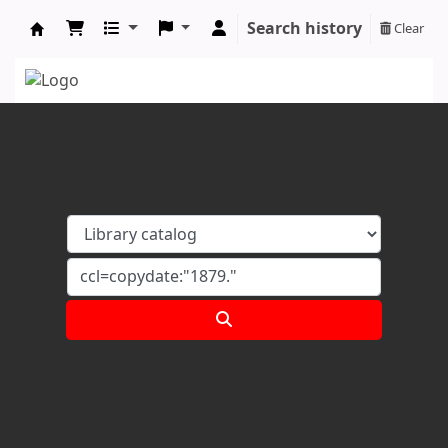
Search history
Clear
Koha online