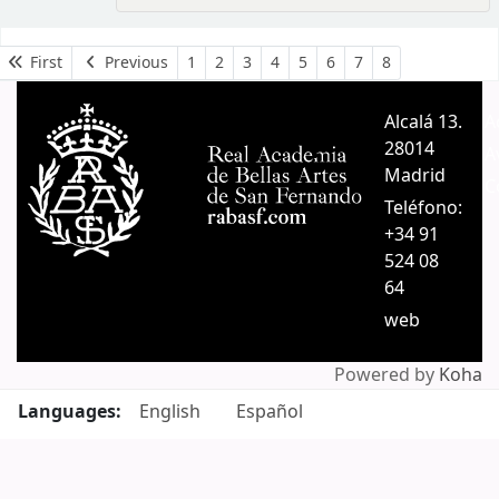
Pages
First
Previous
1
2
3
4
5
6
7
8
Alcalá 13.
A
28014
A
Madrid
C
Teléfono:
+34 91
524 08
64
web
Powered by
Koha
Languages:
English
Español