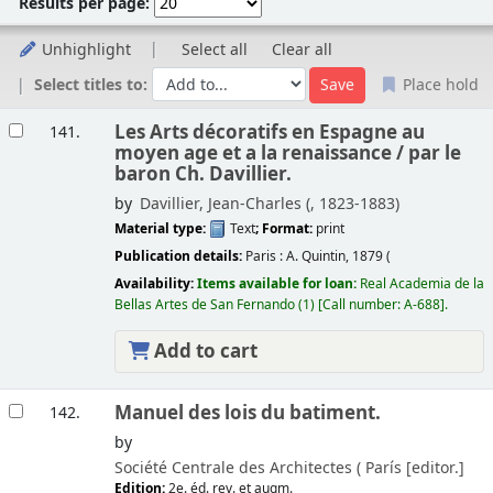
Results per page:
Unhighlight
Select all
Clear all
Select titles to:
Place hold
Results
Les Arts décoratifs en Espagne au
141.
moyen age et a la renaissance /
par le
baron Ch. Davillier.
by
Davillier, Jean-Charles (
, 1823-1883)
Material type:
Text
; Format:
print
Publication details:
Paris :
A. Quintin,
1879 (
Availability:
Items available for loan:
Real Academia de la
Bellas Artes de San Fernando
(1)
Call number:
A-688
.
Add to cart
Manuel des lois du batiment.
142.
by
Société Centrale des Architectes (
París
[editor.]
Edition:
2e. éd. rev. et augm.