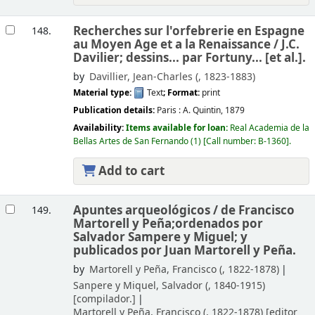
Recherches sur l'orfebrerie en Espagne
148.
au Moyen Age et a la Renaissance /
J.C.
Davilier; dessins... par Fortuny... [et al.].
by
Davillier, Jean-Charles (
, 1823-1883)
Material type:
Text
; Format:
print
Publication details:
Paris :
A. Quintin,
1879
Availability:
Items available for loan:
Real Academia de la
Bellas Artes de San Fernando
(1)
Call number:
B-1360
.
Add to cart
Apuntes arqueológicos /
de Francisco
149.
Martorell y Peña;ordenados por
Salvador Sampere y Miguel; y
publicados por Juan Martorell y Peña.
by
Martorell y Peña, Francisco (
, 1822-1878)
Sanpere y Miquel, Salvador (
, 1840-1915)
[compilador.]
Martorell y Peña, Francisco (
, 1822-1878)
[editor