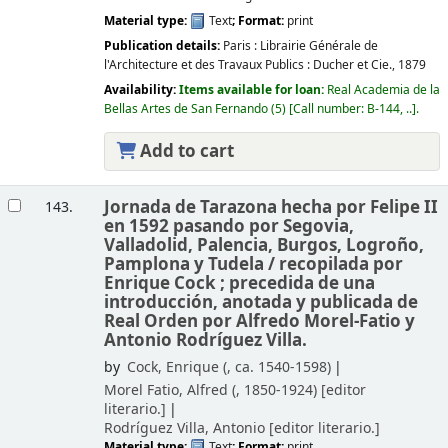
Material type:
Text
; Format:
print
Publication details:
Paris :
Librairie Générale de
l'Architecture et des Travaux Publics : Ducher et Cie.,
1879
Availability:
Items available for loan:
Real Academia de la
Bellas Artes de San Fernando
(5)
Call number:
B-144, ..
.
Add to cart
Jornada de Tarazona hecha por Felipe II
143.
en 1592 pasando por Segovia,
Valladolid, Palencia, Burgos, Logroño,
Pamplona y Tudela /
recopilada por
Enrique Cock ; precedida de una
introducción, anotada y publicada de
Real Orden por Alfredo Morel-Fatio y
Antonio Rodríguez Villa.
by
Cock, Enrique (
, ca. 1540-1598)
Morel Fatio, Alfred (
, 1850-1924)
[editor
literario.]
Rodríguez Villa, Antonio
[editor literario.]
Material type:
Text
; Format:
print