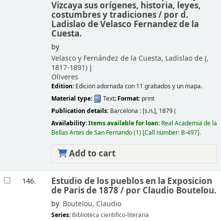
Vizcaya sus orígenes, historia, leyes,
costumbres y tradiciones /
por d.
Ladislao de Velasco Fernandez de la
Cuesta.
by
Velasco y Fernández de la Cuesta, Ladislao de (
,
1817-1891)
Oliveres
Edition:
Edicion adornada con 11 grabados y un mapa.
Material type:
Text
; Format:
print
Publication details:
Barcelona :
[s.n.],
1879 (
Availability:
Items available for loan:
Real Academia de la
Bellas Artes de San Fernando
(1)
Call number:
B-497
.
Add to cart
Estudio de los pueblos en la Exposicion
146.
de Paris de 1878 /
por Claudio Boutelou.
by
Boutelou, Claudio
Series:
Biblioteca cientifico-literaria