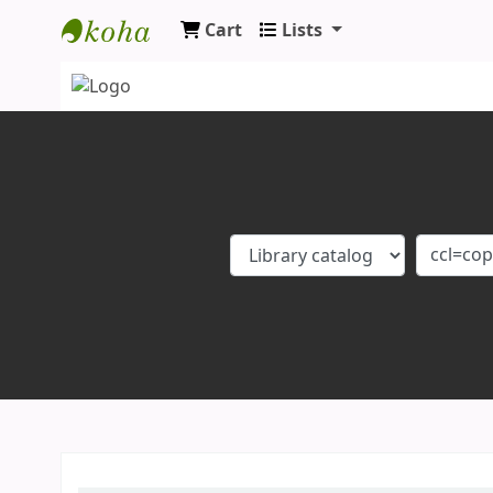
Cart
Lists
Koha online