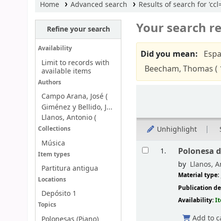
Home
Advanced search
Results of search for 'cc
Your search re
Refine your search
Availability
Did you mean:
Espa
Limit to records with
Beecham, Thomas ( 
available items
Authors
Sort
Campo Arana, José (
Giménez y Bellido, J...
Llanos, Antonio (
Unhighlight
Collections
Música
Results
Polonesa d
1.
Item types
by
Llanos, A
Partitura antigua
Material type:
Locations
Publication de
Depósito 1
Availability:
I
Topics
Add to c
Polonesas (Piano)