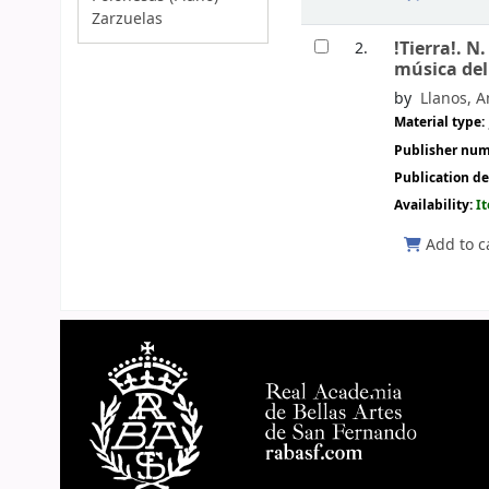
Zarzuelas
!Tierra!. N
2.
música del
by
Llanos, A
Material type:
Publisher nu
Publication de
Availability:
I
Add to c
Pages