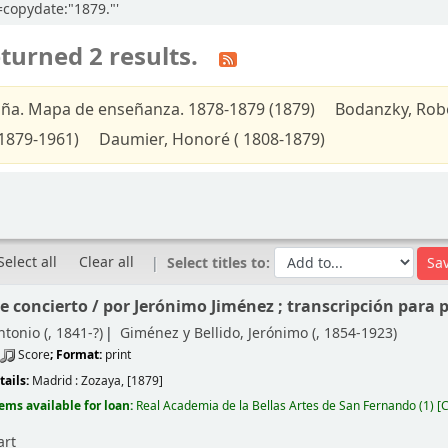
l=copydate:"1879."'
turned 2 results.
ña. Mapa de enseñanza. 1878-1879 (1879)
Bodanzky, Robe
1879-1961)
Daumier, Honoré ( 1808-1879)
Select all
Clear all
Select titles to:
e concierto /
por Jerónimo Jiménez ; transcripción para 
ntonio (
, 1841-?)
Giménez y Bellido, Jerónimo (
, 1854-1923)
Score
; Format:
print
tails:
Madrid :
Zozaya,
[1879]
tems available for loan:
Real Academia de la Bellas Artes de San Fernando
(1)
C
art