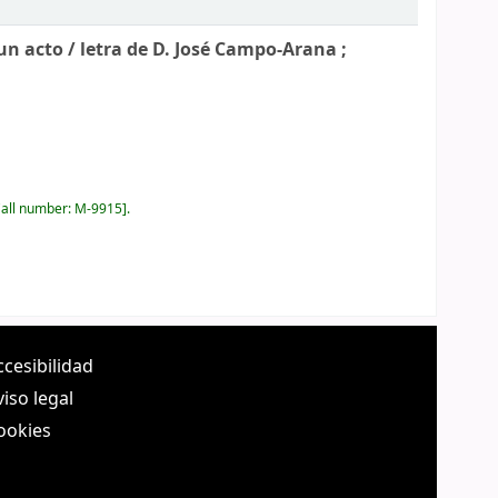
 un acto /
letra de D. José Campo-Arana ;
all number:
M-9915
.
ccesibilidad
viso legal
ookies