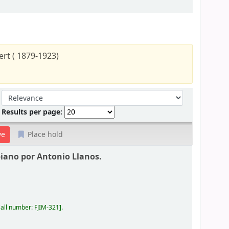
rt ( 1879-1923)
Sort by:
Results per page:
Place hold
piano por Antonio Llanos.
all number:
FJIM-321
.