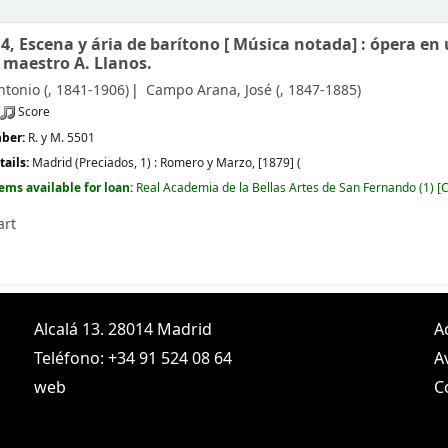
. 4, Escena y ária de barítono [
Música notada]
: ópera en
 maestro A. Llanos.
ntonio (
, 1841-1906)
Campo Arana, José (
, 1847-1885)
Score
mber:
R. y M. 5501
tails:
Madrid (Preciados, 1) :
Romero y Marzo,
[1879] (
tems available for loan:
Real Academia de la Bellas Artes de San Fernando
(1)
C
art
Alcalá 13. 28014 Madrid
A
Teléfono: +34 91 524 08 64
A
web
C