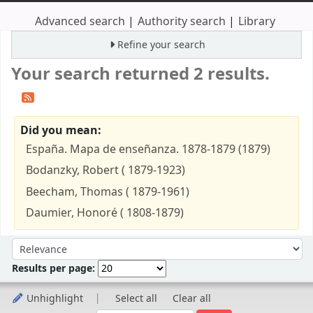
Advanced search
Authority search
Library
Refine your search
Your search returned 2 results.
Did you mean:
España. Mapa de enseñanza. 1878-1879 (1879)
Bodanzky, Robert ( 1879-1923)
Beecham, Thomas ( 1879-1961)
Daumier, Honoré ( 1808-1879)
Sort
Sort by:
Results per page:
Unhighlight
Select all
Clear all