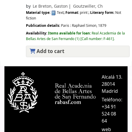
by
Le Breton, Gaston
Goutzwiller, Ch
Material type:
Text
; Format:
print
; Literary form:
Not
fiction
Publication details:
Paris :
Raphael Simon,
1879
Availability:
Items available for loan:
Real Academia de la
Bellas Artes de San Fernando
(1)
Call number:
F-461
.
Add to cart
Pages
Alcalá 13.
A
28014
A
Madrid
C
Teléfono:
+34 91
524 08
64
web