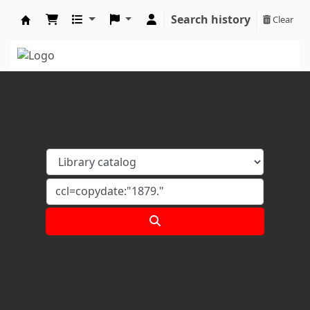
Search history
Clear
Koha online