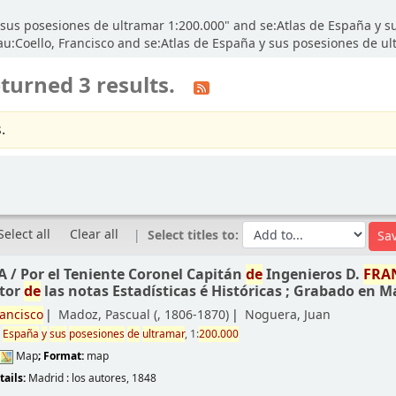
 y sus posesiones de ultramar 1:200.000" and se:Atlas de España y 
u:Coello, Francisco and se:Atlas de España y sus posesiones de ult
turned 3 results.
.
Select all
Clear all
Select titles to:
A /
Por el Teniente Coronel Capitán
de
Ingenieros D.
FRA
tor
de
las notas Estadísticas é Históricas ; Grabado en M
ancisco
Madoz, Pascual (
, 1806-1870)
Noguera, Juan
e
España
y
sus
posesiones
de
ultramar
, 1:
200.000
Map
; Format:
map
e
tails:
Madrid :
los autores,
1848