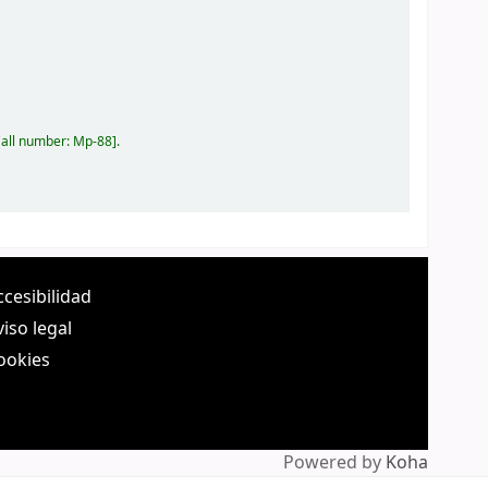
all number:
Mp-88
.
ccesibilidad
viso legal
ookies
Powered by
Koha