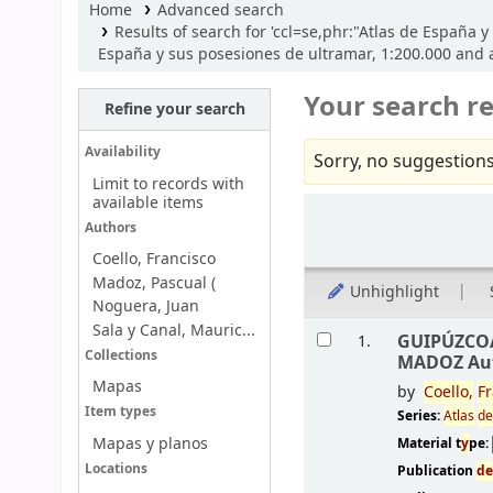
Home
Advanced search
Results of search for 'ccl=se,phr:"Atlas de España
España y sus posesiones de ultramar, 1:200.000 and a
Your search re
Refine your search
Availability
Sorry, no suggestions
Limit to records with
available items
Sort
Authors
Coello, Francisco
Madoz, Pascual (
Unhighlight
Noguera, Juan
Results
Sala y Canal, Mauric...
GUIPÚZCO
1.
Collections
MADOZ Au
Mapas
by
Coello,
Fr
Item types
Series:
Atlas
d
Mapas y planos
Material t
y
pe:
Locations
Publication
d