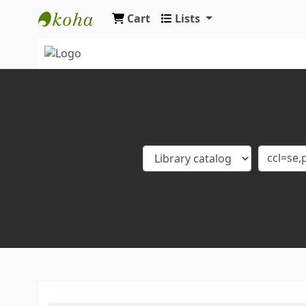
Cart
Lists
Koha online