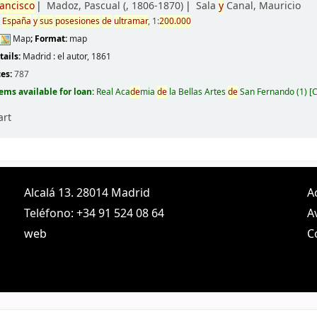
ancisco
Madoz, Pascual (
, 1806-1870)
Sala
y
Canal, Mauricio
e
España
y
sus
posesiones
de
ultramar
, 1:
200.000
Map
; Format:
map
e
tails:
Madrid :
el autor,
1861
ces:
787
tems available for loan:
Real Aca
de
mia
de
la Bellas Artes
de
San Fernando
(1)
C
art
Alcalá 13. 28014 Madrid
A
Teléfono: +34 91 524 08 64
A
web
C