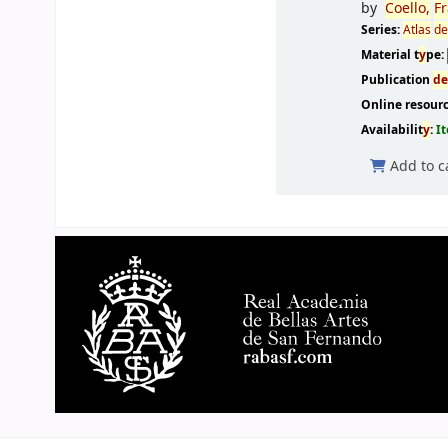
by
Coello,
Fr
Series:
Atlas
d
Material t
y
pe:
Publication
d
Online resour
Availabilit
y
:
I
Add to c
Pages