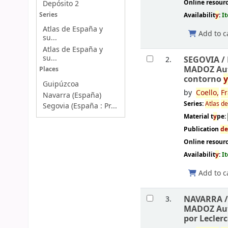
Online resour
Depósito 2
Availabilit
y
:
I
Series
Atlas de España y
Add to c
su...
Atlas de España y
su...
SEGOVIA /
2.
MADOZ Au
Places
contorno
Guipúzcoa
by
Coello,
Fr
Navarra (España)
Series:
Atlas
d
Segovia (España : Pr...
Material t
y
pe:
Publication
d
Online resour
Availabilit
y
:
I
Add to c
NAVARRA 
3.
MADOZ Au
por Leclerc