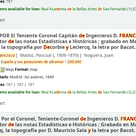
ces:
787
tems available for loan:
Real Aca
de
mia
de
la Bellas Artes
de
San Fernando
(1)
C
art
POR El Teniente Coronel Capitán
de
Ingenieros D.
FRANC
tor
de
las notas Estadísticas e Históricas ; grabado en M
y
la topografía por
De
corbie
y
Leclercq, la letra por Bacot.
ancisco
Madoz, Pascual (
, 1806-1870)
Noguera, Juan
e
España
y
sus
posesiones
de
ultramar
1:
200.000
Map
; Format:
map
e
tails:
Madrid :
los autores,
1849
ces:
787
787
787
tems available for loan:
Real Aca
de
mia
de
la Bellas Artes
de
San Fernando
(3)
C
art
/
Por el Coronel, Teniente-Coronel
de
Ingenieros D.
FRAN
tor
de
las notas Estadísticas e Históricas ; Grabado en M
q, la topografía por D. Mauricio Sala
y
la letra por Bacot.