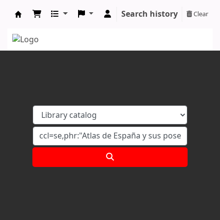
Search history
Clear
Koha online