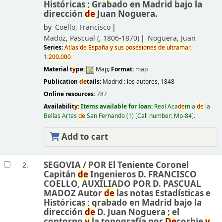
Históricas ; Grabado en Madrid bajo la
dirección
de
Juan Noguera.
by
Coello, Francisco
Madoz, Pascual (
, 1806-1870)
Noguera, Juan
Series:
Atlas
de
España
y
sus
posesiones
de
ultramar
,
1:
200.000
Material t
y
pe:
Map
; Format:
map
Publication
de
tails:
Madrid :
los autores,
1848
Online resources:
787
Availabilit
y
:
Items available for loan:
Real Aca
de
mia
de
la
Bellas Artes
de
San Fernando
(1)
Call number:
Mp-84
.
Add to cart
SEGOVIA /
POR El Teniente Coronel
2.
Capitán
de
Ingenieros D. FRANCISCO
COELLO, AUXILIADO POR D. PASCUAL
MADOZ Autor
de
las notas Estadísticas e
Históricas ; grabado en Madrid bajo la
dirección
de
D. Juan Noguera ; el
contorno
y
la topografía por
De
corbie
y