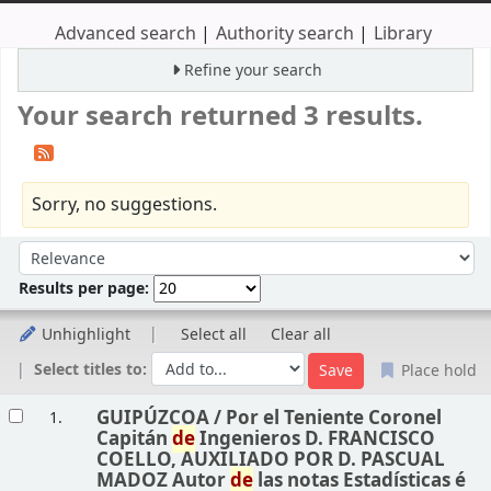
Advanced search
Authority search
Library
Refine your search
Your search returned 3 results.
Sorry, no suggestions.
Sort
Sort by:
Results per page:
Unhighlight
Select all
Clear all
Select titles to:
Place hold
Results
GUIPÚZCOA /
Por el Teniente Coronel
1.
Capitán
de
Ingenieros D. FRANCISCO
COELLO, AUXILIADO POR D. PASCUAL
MADOZ Autor
de
las notas Estadísticas é