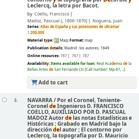
Leclercq, la letra por Bacot.
by
Coello, Francisco
Madoz, Pascual (
, 1806-1870)
Noguera, Juan
Series:
Atlas
de
España
y
sus
posesiones
de
ultramar
1:
200.000
Material t
y
pe:
Map
; Format:
map
Publication
de
tails:
Madrid :
los autores,
1849
Online resources:
787
787
787
Availabilit
y
:
Items available for loan:
Real Aca
de
mia
de
la
Bellas Artes
de
San Fernando
(3)
Call number:
Mp-87, ..
.
Add to cart
NAVARRA /
Por el Coronel, Teniente-
3.
Coronel
de
Ingenieros D. FRANCISCO
COELLO, AUXILIADO POR D. PASCUAL
MADOZ Autor
de
las notas Estadísticas e
Históricas ; Grabado en Madrid bajo la
dirección
de
l autor ; El contorno por
Leclercq, la topografía por D. Mauricio