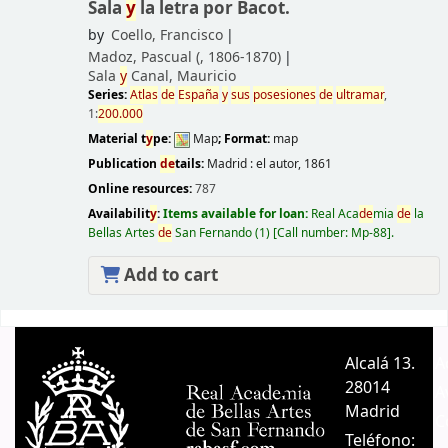
Sala
y
la letra por Bacot.
by
Coello, Francisco
Madoz, Pascual (
, 1806-1870)
Sala
y
Canal, Mauricio
Series:
Atlas
de
España
y
sus
posesiones
de
ultramar
,
1:
200.000
Material t
y
pe:
Map
; Format:
map
Publication
de
tails:
Madrid :
el autor,
1861
Online resources:
787
Availabilit
y
:
Items available for loan:
Real Aca
de
mia
de
la
Bellas Artes
de
San Fernando
(1)
Call number:
Mp-88
.
Add to cart
Pages
Alcalá 13.
A
28014
A
Madrid
C
Teléfono: