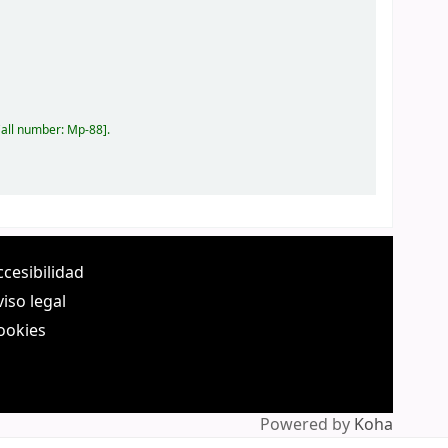
all number:
Mp-88
.
ccesibilidad
viso legal
ookies
Powered by
Koha