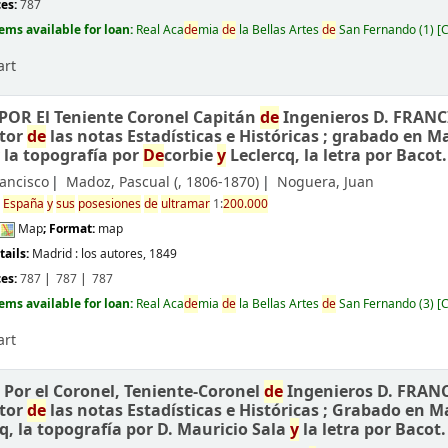
ces:
787
tems available for loan:
Real Aca
de
mia
de
la Bellas Artes
de
San Fernando
(1)
C
art
POR El Teniente Coronel Capitán
de
Ingenieros D. FRAN
tor
de
las notas Estadísticas e Históricas ; grabado en M
y
la topografía por
De
corbie
y
Leclercq, la letra por Bacot.
rancisco
Madoz, Pascual (
, 1806-1870)
Noguera, Juan
e
España
y
sus
posesiones
de
ultramar
1:
200.000
Map
; Format:
map
e
tails:
Madrid :
los autores,
1849
ces:
787
787
787
tems available for loan:
Real Aca
de
mia
de
la Bellas Artes
de
San Fernando
(3)
C
art
/
Por el Coronel, Teniente-Coronel
de
Ingenieros D. FRAN
tor
de
las notas Estadísticas e Históricas ; Grabado en M
q, la topografía por D. Mauricio Sala
y
la letra por Bacot.