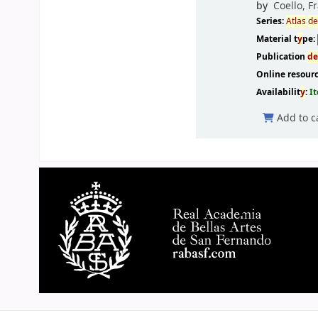
by
Coello, F
Series:
Atlas
d
Material t
y
pe:
Publication
d
Online resour
Availabilit
y
:
I
Add to c
Pages