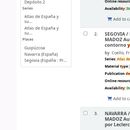
Online resour
Depósito 2
Availabilit
y
:
I
Series
Atlas de España y
Add to c
su...
Atlas de España y
su...
SEGOVIA /
2.
MADOZ Au
Places
contorno
Guipúzcoa
by
Coello, F
Navarra (España)
Series:
Atlas
d
Segovia (España : Pr...
Material t
y
pe:
Publication
d
Online resour
Availabilit
y
:
I
Add to c
NAVARRA 
3.
MADOZ Au
por Leclerc