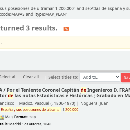
 y sus posesiones de ultramar 1:200.000" and se:Atlas de España y 
d ccode:MAPAS and itype:MAP_PLAN'
turned 3 results.
.
Select all
Clear all
Select titles to:
A /
Por el Teniente Coronel Capitán
de
Ingenieros D. FR
tor
de
las notas Estadísticas é Históricas ; Grabado en M
rancisco
Madoz, Pascual (
, 1806-1870)
Noguera, Juan
e
España
y
sus
posesiones
de
ultramar
, 1:
200.000
Map
; Format:
map
e
tails:
Madrid :
los autores,
1848