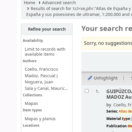
Home
Advanced search
Results of search for 'ccl=se,phr:"Atlas de España
España y sus posesiones de ultramar, 1:200.000 an
Your search re
Refine your search
Availability
Sorry, no suggestions
Limit to records with
available items
Sort
Authors
Coello, Francisco
Madoz, Pascual (
Unhighlight
Noguera, Juan
Results
Sala y Canal, Mauric...
GUIPÚZCO
1.
Collections
MADOZ Au
Mapas
by
Coello, F
Item types
Series:
Atlas
d
Mapas y planos
Material t
y
pe:
Locations
Publication
d