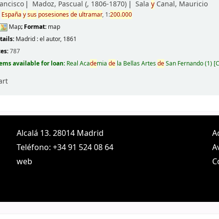
rancisco
Madoz, Pascual (
, 1806-1870)
Sala
y
Canal, Mauricio
e
España
y
sus
posesiones
de
ultramar
, 1:
200.000
Map
; Format:
map
e
tails:
Madrid :
el autor,
1861
ces:
787
tems available for loan:
Real Aca
de
mia
de
la Bellas Artes
de
San Fernando
(1)
C
art
Alcalá 13. 28014 Madrid
A
Teléfono: +34 91 524 08 64
A
web
C