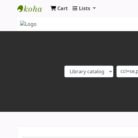
Cart
Lists
Koha online