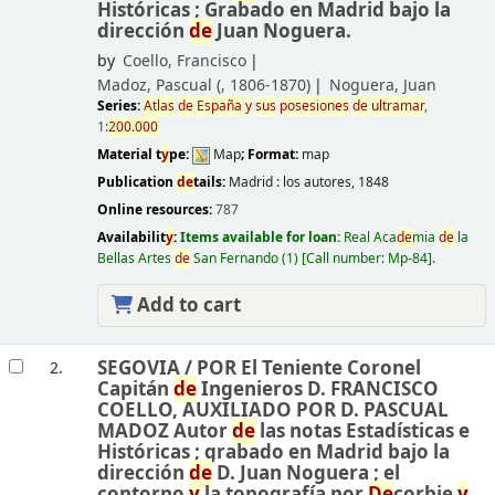
Históricas ; Grabado en Madrid bajo la
dirección
de
Juan Noguera.
by
Coello, Francisco
Madoz, Pascual (
, 1806-1870)
Noguera, Juan
Series:
Atlas
de
España
y
sus
posesiones
de
ultramar
,
1:
200.000
Material t
y
pe:
Map
; Format:
map
Publication
de
tails:
Madrid :
los autores,
1848
Online resources:
787
Availabilit
y
:
Items available for loan:
Real Aca
de
mia
de
la
Bellas Artes
de
San Fernando
(1)
Call number:
Mp-84
.
Add to cart
SEGOVIA /
POR El Teniente Coronel
2.
Capitán
de
Ingenieros D. FRANCISCO
COELLO, AUXILIADO POR D. PASCUAL
MADOZ Autor
de
las notas Estadísticas e
Históricas ; grabado en Madrid bajo la
dirección
de
D. Juan Noguera ; el
contorno
y
la topografía por
De
corbie
y