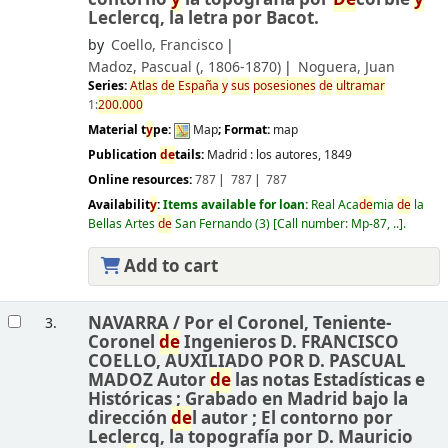
Leclercq, la letra por Bacot.
by
Coello, Francisco
Madoz, Pascual (
, 1806-1870)
Noguera, Juan
Series:
Atlas
de
España
y
sus
posesiones
de
ultramar
1:
200.000
Material t
y
pe:
Map
; Format:
map
Publication
de
tails:
Madrid :
los autores,
1849
Online resources:
787
787
787
Availabilit
y
:
Items available for loan:
Real Aca
de
mia
de
la
Bellas Artes
de
San Fernando
(3)
Call number:
Mp-87, ..
.
Add to cart
NAVARRA /
Por el Coronel, Teniente-
3.
Coronel
de
Ingenieros D. FRANCISCO
COELLO, AUXILIADO POR D. PASCUAL
MADOZ Autor
de
las notas Estadísticas e
Históricas ; Grabado en Madrid bajo la
dirección
de
l autor ; El contorno por
Leclercq, la topografía por D. Mauricio