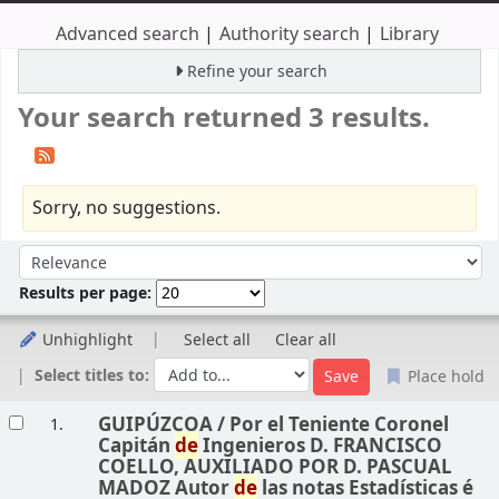
Advanced search
Authority search
Library
Refine your search
Your search returned 3 results.
Sorry, no suggestions.
Sort
Sort by:
Results per page:
Unhighlight
Select all
Clear all
Select titles to:
Place hold
Results
GUIPÚZCOA /
Por el Teniente Coronel
1.
Capitán
de
Ingenieros D. FRANCISCO
COELLO, AUXILIADO POR D. PASCUAL
MADOZ Autor
de
las notas Estadísticas é