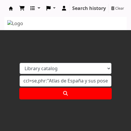
Search history
Clear
Koha online