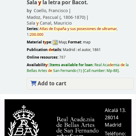
Sala
y
la letra por Bacot.
by
Coello, Francisco
Madoz, Pascual (
, 1806-1870)
Sala
y
Canal, Mauricio
Series:
Atlas
de
España
y
sus
posesiones
de
ultramar
,
1:
200.000
Material t
y
pe:
Map
; Format:
map
Publication
de
tails:
Madrid :
el autor,
1861
Online resources:
787
Availabilit
y
:
Items available for loan:
Real Aca
de
mia
de
la
Bellas Artes
de
San Fernando
(1)
Call number:
Mp-88
.
Add to cart
Pages
Alcalá 13.
A
28014
A
Madrid
C
Teléfono: